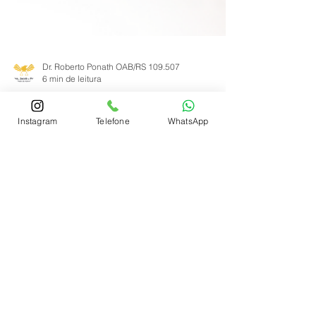
Dr. Roberto Ponath OAB/RS 109.507
6 min de leitura
Instagram
Telefone
WhatsApp
Devedor Sem Bens no
CPF? Entenda Como a
Investigação Patrimonial
Pode Ajudar na
Recuperação da Dívida
Devedor sem bens no CPF? A investigação
patrimonial pode localizar empresas, cotas,
lucros e dividendos para recuperar créditos.