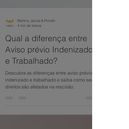
Martins, Jacob & Ponath
4 min de leitura
Qual a diferença entre
Aviso prévio Indenizado
e Trabalhado?
Descubra as diferenças entre aviso prévio
indenizado e trabalhado e saiba como seus
direitos são afetados na rescisão.