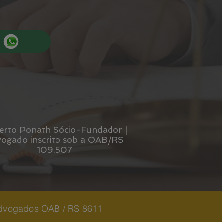
rto Ponath ​​Sócio-Fundador |
ogado inscrito sob a OAB/RS
109.507
dvogados OAB / RS 8611