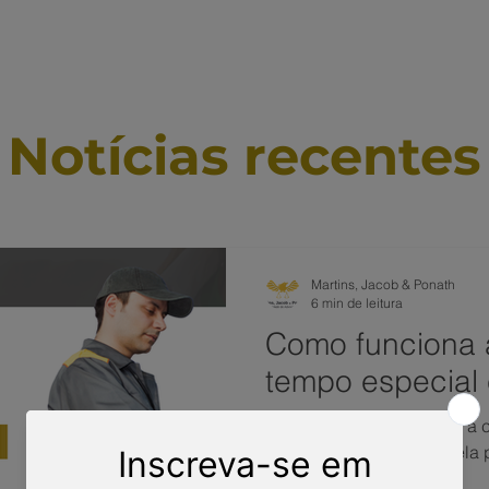
ÁREAS DE ATUAÇÃO
VAMOS CONVERSAR?
TRABALHE
Notícias recentes
Martins, Jacob & Ponath
6 min de leitura
Como funciona 
tempo especia
Descubra como funciona a 
em comum e veja como ela 
aposentadoria no INSS.