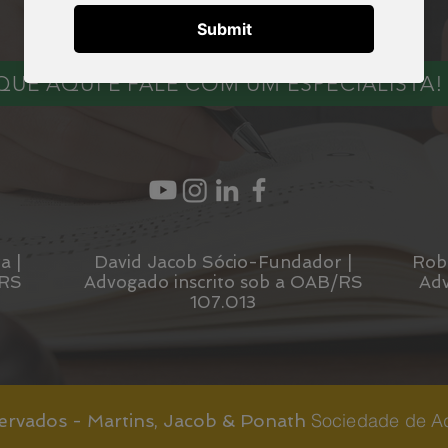
QUE AQUI E FALE COM UM ESPECIALISTA!
a |
David Jacob​ Sócio-Fundador |
Robe
/RS
Advogado inscrito sob a OAB/RS
Adv
107.013
Sociedade de A
servados - Martins, Jacob & Ponath