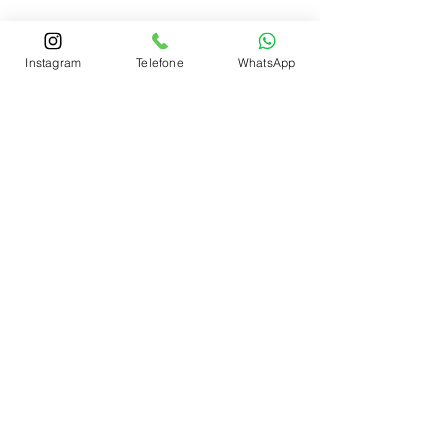
Martins, Jacob & Ponath
Instagram
Telefone
WhatsApp
6 min de leitura
Alienação parental tem
punição?
Entenda se há punição para a alienação
parental, o que diz a lei e como agir para
proteger os seus direitos e de seu filho.