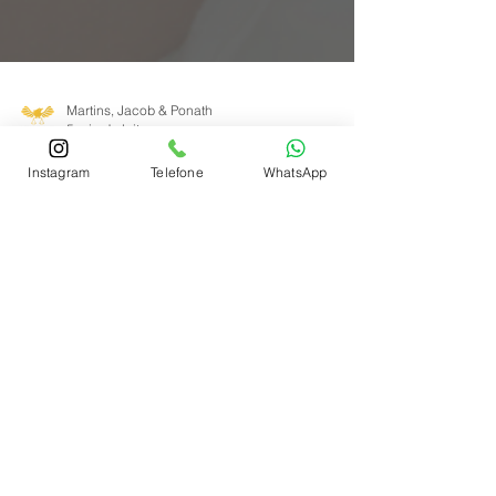
Martins, Jacob & Ponath
5 min de leitura
Instagram
Telefone
WhatsApp
Receba 2 salários
maternidade!
Contribuinte individual e
CLT!
Receba 2 salários maternidade se trabalhar
como CLT e também contribuir como
autônoma.