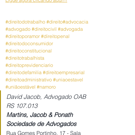
Ligue agora clicando aqui!!!
#direitodotrabalho
#direito
#advocacia
#advogado
#direitocivil
#advogada
#direitoporamor
#direitopenal
#direitodoconsumidor
#direitoconstitucional
#direitotrabalhista
#direitoprevidenciario
#
direitodefamilia
#direitoempresarial
#direitoadministrativo
#uniaoestavel
#uniãoestável
#namoro
David Jacob, Advogado OAB 
RS 107.013
Martins, Jacob & Ponath 
Sociedade de Advogados
Rua Gomes Portinho, 17 - Sala 