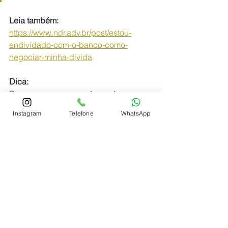
Leia também: 
https://www.ndr.adv.br/post/estou-
endividado-com-o-banco-como-
negociar-minha-divida
Dica:
Procure sempre um advogado...
Ligue agora clicando aqui!!!
Instagram
Telefone
WhatsApp
#ContaBloqueadaUber
#ContaBanidaUber
#RecuperarContaUber
#DesbloquearContaUber
#ContaInativadaUber
#UberDriverBloqueado
#MotoristaUberBanido
#ContaSuspensaUber
#ReativarContaUber
#UberBloqueio