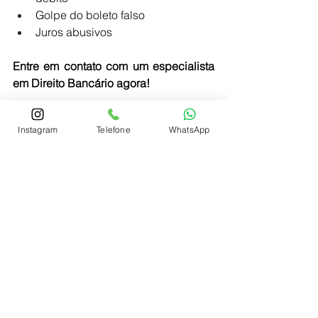
Golpe do boleto falso
Juros abusivos
Entre em contato com um especialista 
em Direito Bancário agora!
Os nossos advogados especializados 
Instagram
Telefone
WhatsApp
em Direito Bancário podem te atender 
de forma presencial ou online pelo 
telefone WhatsApp:
CLIQUE AQUI E LIGUE AGORA!
O assunto não se esgota aqui, 
existe farta discussão jurídica 
sobre o tema, por isso, 