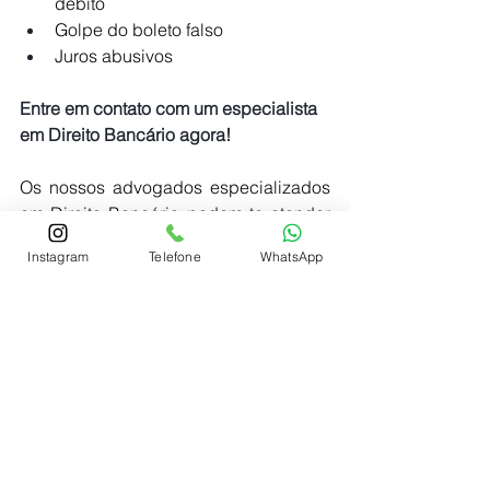
débito
Golpe do boleto falso
Juros abusivos
Entre em contato com um especialista 
em Direito Bancário agora!
Os nossos advogados especializados 
em Direito Bancário podem te atender 
de forma presencial ou online pelo 
Instagram
Telefone
WhatsApp
telefone WhatsApp:
CLIQUE AQUI E LIGUE AGORA!
O assunto não se esgota aqui, 
existe farta discussão jurídica 
sobre o tema, por isso, 