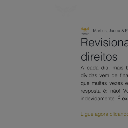
HOME
SOBRE
Martins, Jacob & 
Revision
direitos
A cada dia, mais b
dívidas vem de fina
que muitas vezes e
resposta é: não! Vo
indevidamente. É exa
Ligue agora clicando