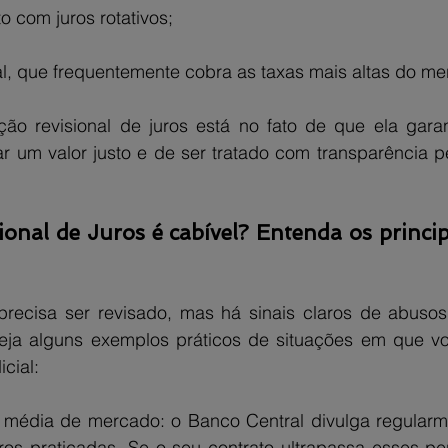
o com juros rotativos;
, que frequentemente cobra as taxas mais altas do me
ão revisional de juros está no fato de que ela garant
 um valor justo e de ser tratado com transparência pel
nal de Juros é cabível? Entenda os principa
recisa ser revisado, mas há sinais claros de abusos
Veja alguns exemplos práticos de situações em que vo
cial:
 média de mercado: o Banco Central divulga regularm
ros praticadas. Se o seu contrato ultrapassa esses pe