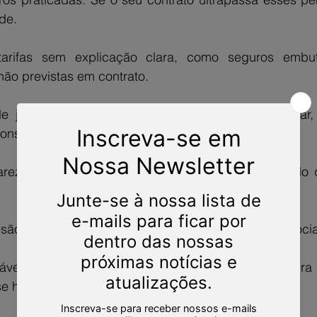
de.
arifas sem explicação clara, como seguros embut
não previstas em contrato.
e juros (juros sobre juros) feita de forma irregular
consumidor.
reza no contrato, o que dificulta o entendimento do 
são, em que o consumidor não teve chance de negocia
áveis, que não condizem com a realidade financeira d
se houver aumento sem aviso.