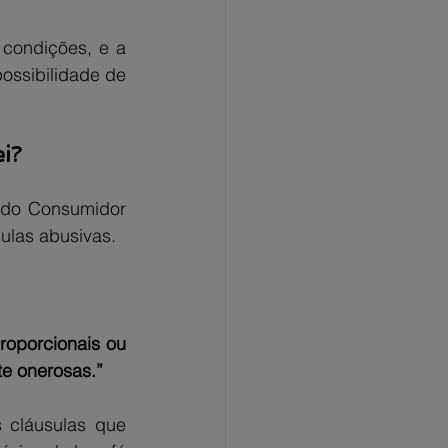
condições, e a 
possibilidade de 
ei?
 do Consumidor 
ulas abusivas.
oporcionais ou 
te onerosas.”
cláusulas que 