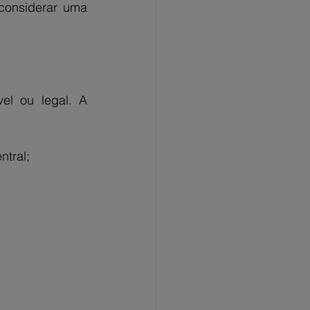
considerar uma 
el ou legal. A 
tral;