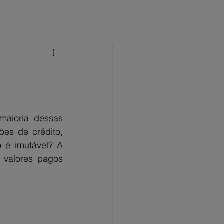
 CONOSCO
NOTÍCIAS
FAQ
maioria dessas 
es de crédito, 
 é imutável? A 
 valores pagos 