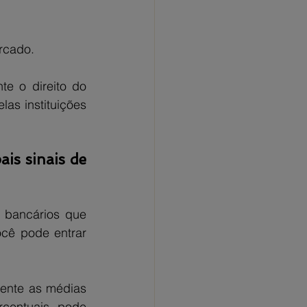
rcado.
e o direito do 
as instituições 
is sinais de 
 bancários que 
cê pode entrar 
ente as médias 
rcentuais, pode 