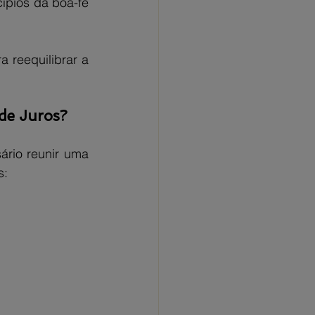
pios da boa-fé 
 reequilibrar a 
 de Juros?
rio reunir uma 
s: