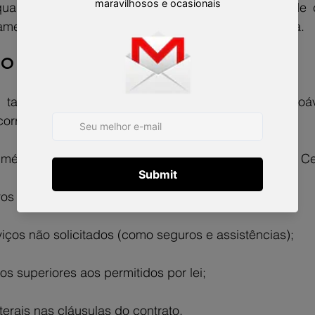
 qualquer desses pontos em seu contrato, é hora de 
ciamento com orientação de um advogado especialista.
 O que são e como identificá-los?
 taxas que ultrapassam o limite considerado razoáv
rrer de forma sutil, por meio de:
 média de mercado, conforme indicadores do Banco Cen
os compostos (capitalizados) sem aviso;
viços não solicitados (como seguros e assistências);
os superiores aos permitidos por lei;
terais nas cláusulas do contrato.