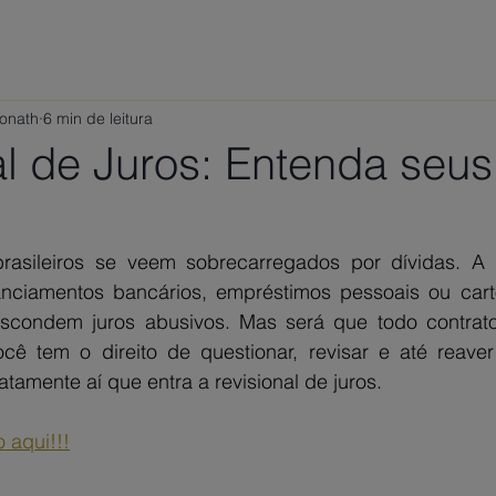
ÁREAS DE ATUAÇÃO
VAMOS CONVERSAR?
TRABALHE
Ponath
6 min de leitura
al de Juros: Entenda seus
rasileiros se veem sobrecarregados por dívidas. A 
nciamentos bancários, empréstimos pessoais ou cartõ
scondem juros abusivos. Mas será que todo contrato
cê tem o direito de questionar, revisar e até reaver
tamente aí que entra a revisional de juros.
 aqui!!!