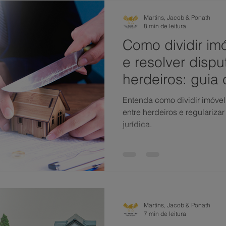
Martins, Jacob & Ponath
8 min de leitura
Como dividir im
e resolver dispu
herdeiros: guia
proteger seus di
Entenda como dividir imóvel 
entre herdeiros e regulariza
jurídica.
Martins, Jacob & Ponath
7 min de leitura