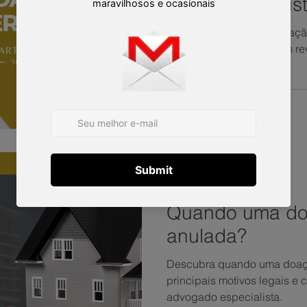
situações a Jus
desfazer o ato
Entenda quando uma doação
quais situações permitem rev
e segura.
Martins, Jacob & Ponath
7 min de leitura
Quando uma do
anulada?
Descubra quando uma doaçã
principais motivos legais e
advogado especialista.