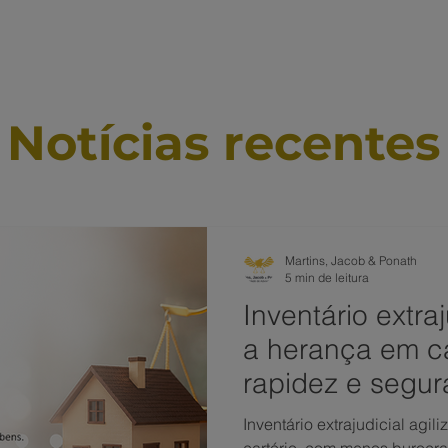
ÁREAS DE ATUAÇÃO
VAMOS CONVERSAR?
TRABALHE
Notícias recentes
Martins, Jacob & Ponath
5 min de leitura
Inventário extraj
a herança em ca
rapidez e segu
Inventário extrajudicial agil