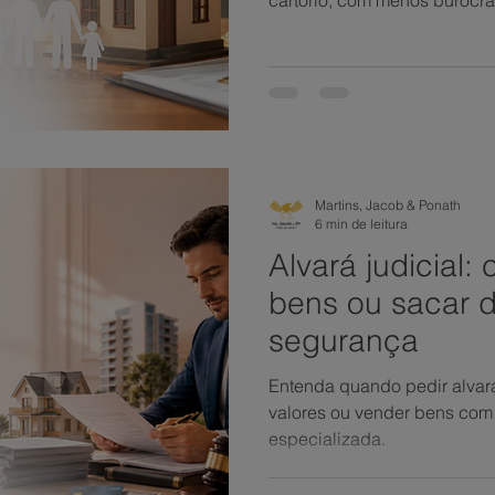
cartório, com menos burocra
Martins, Jacob & Ponath
6 min de leitura
Alvará judicial
bens ou sacar d
segurança
Entenda quando pedir alvará
valores ou vender bens com
especializada.