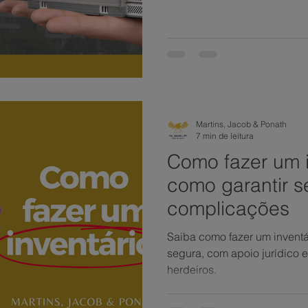
Martins, Jacob & Ponath
7 min de leitura
Como fazer um i
como garantir s
complicações
Saiba como fazer um inventá
segura, com apoio jurídico
herdeiros.