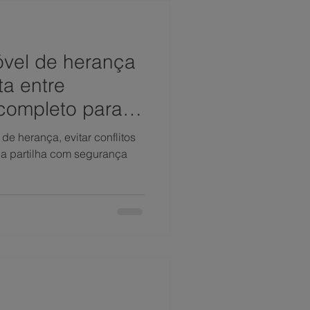
óvel de herança
ta entre
 completo para
reitos
de herança, evitar conflitos
r a partilha com segurança