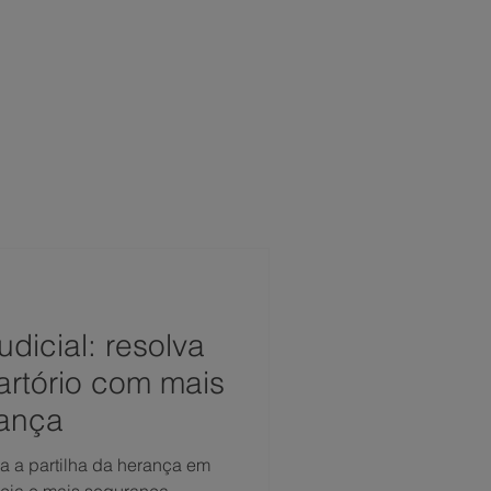
 CONOSCO
NOTÍCIAS
FAQ
udicial: resolva
rtório com mais
rança
iza a partilha da herança em