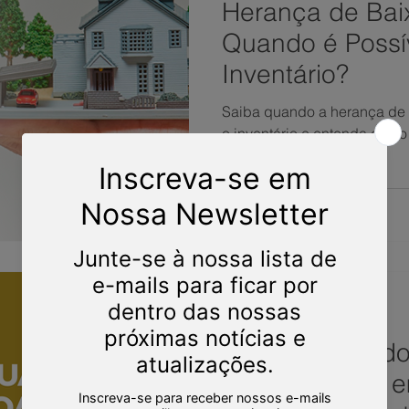
Herança de Baix
Quando é Possí
Inventário?
Saiba quando a herança de 
o inventário e entenda como
segurança jurídica.
Martins, Jacob & Ponath
6 min de leitura
Quando uma do
anulada? Veja 