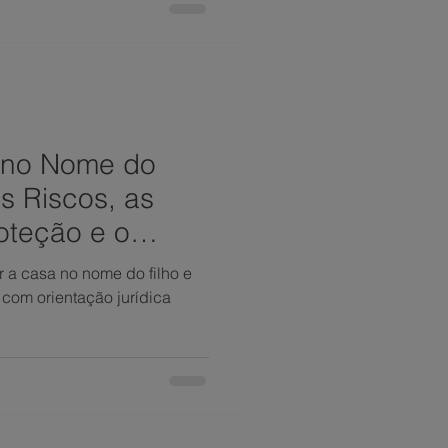
 no Nome do
os Riscos, as
oteção e o
Seguro
r a casa no nome do filho e
 com orientação jurídica