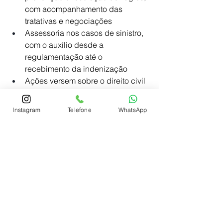
com acompanhamento das 
tratativas e negociações
Assessoria nos casos de sinistro, 
com o auxílio desde a 
regulamentação até o 
recebimento da indenização
Ações versem sobre o direito civil 
e comercial, em qualquer 
instância e em todas as comarcas 
Instagram
Telefone
WhatsApp
e tribunais
Responsabilidade civil
Elaboração, revisão e assessoria 
de contratos bancários
Contratos de compra e venda de 
imóveis, incorporação imobiliária, 
empreitada e outros
Assessoria jurídica em leilões