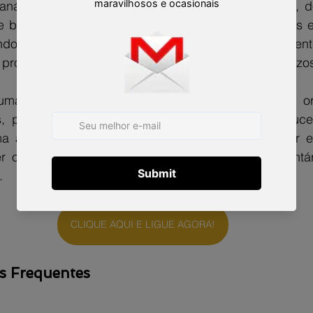
a análise individual dos bens deixados pelo falecido, 
e bens, imóveis, contas bancárias, dívidas, impostos e
ando soluções rápidas, seguras e alinhadas ao ent
, protegendo o patrimônio da família e evitando prejuízos
manizado e voltado para soluções práticas, com ori
 prazos, cartório, escritura pública, estratégia suces
a avaliação segura do seu caso, é possível entrar e
 orientação de advogados especialistas em inventári
.
CLIQUE AQUI E LIGUE AGORA!
s Frequentes