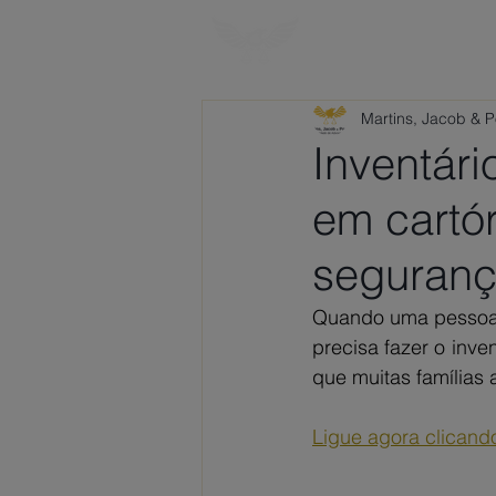
HOME
SOBRE
Martins, Jacob & 
Inventári
em cartó
seguran
Quando uma pessoa f
precisa fazer o inve
que muitas famílias 
Ligue agora clicand