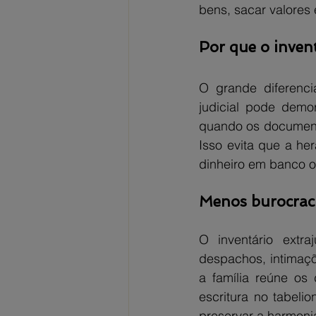
bens, sacar valores 
Por que o invent
O grande diferencia
judicial pode demo
quando os documento
Isso evita que a he
dinheiro em banco o
Menos burocraci
O inventário extra
despachos, intimaçõ
a família reúne os 
escritura no tabeli
preservar a harmonia