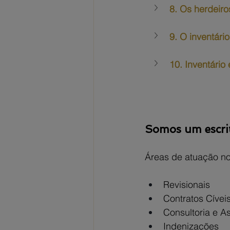
8. Os herdeiro
9. O inventári
10. Inventário 
Somos um escritó
Áreas de atuação no D
Revisionais
Contratos Cívei
Consultoria e As
Indenizações