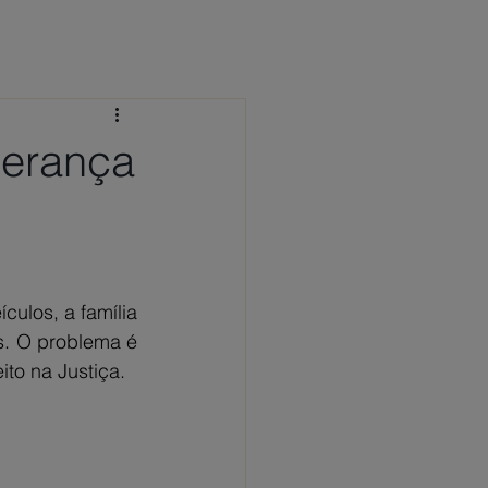
 CONOSCO
NOTÍCIAS
FAQ
 herança
ulos, a família 
s. O problema é 
to na Justiça. 