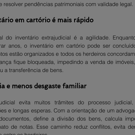
e resolver pendências patrimoniais com validade legal.
ário em cartório é mais rápido
l do inventário extrajudicial é a agilidade. Enquanto
rar anos, o inventário em cartório pode ser concluí
s estão organizados e todos os herdeiros concordam c
rança fique bloqueada, impedindo a venda de imóveis, 
u a transferência de bens.
a e menos desgaste familiar
judicial evita muitos trâmites do processo judicial
es e longas esperas. Com a orientação de um advogado
documentos, define a divisão dos bens, calcula impo
onato de notas. Esse caminho reduz conflitos, evita de
 entre os herdeiros.