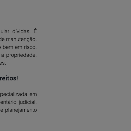
ar dívidas. É 
de manutenção. 
 bem em risco. 
a propriedade, 
es.
eitos!
ecializada em 
tário judicial, 
 e planejamento 