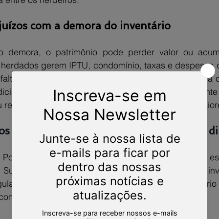
juízos com a demora do inventário
o demora, o patrimônio pode perder valor ou acumul
herdados gerem IPTU, condomínio, taxas e despesas 
falta de regularização impede a venda ou até coloca o
udicial permite que os herdeiros assumam rapidamente 
regularizem os bens antes que surjam prejuízos maior
s advogados especialistas e garanta seus dir
 Ponath, Sociedade de Advogados atua de forma esp
 Sucessões, com foco em inventário extrajudicial, inven
gularização de herança, escritura pública de inventário
com abordagem estratégica e técnica.