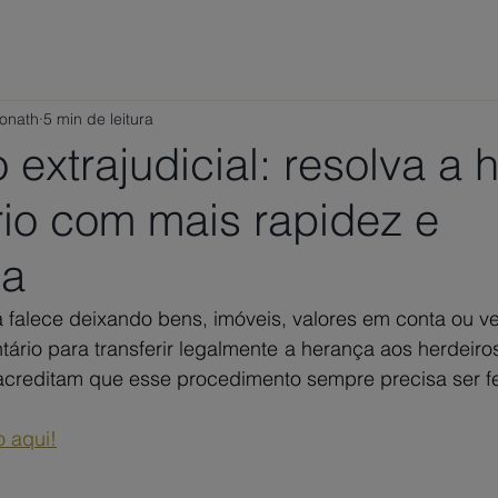
ÁREAS DE ATUAÇÃO
VAMOS CONVERSAR?
TRABALHE
Ponath
5 min de leitura
o extrajudicial: resolva a
rio com mais rapidez e
ça
alece deixando bens, imóveis, valores em conta ou veíc
ntário para transferir legalmente a herança aos herdeiro
acreditam que esse procedimento sempre precisa ser fei
o aqui!