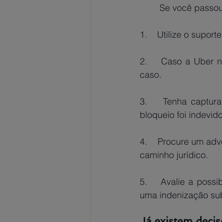
Se você passou
1.    Utilize o supo
2.    Caso a Uber nã
caso.
3.    Tenha captur
bloqueio foi indevido
4.    Procure um adv
caminho jurídico.
5.    Avalie a possi
uma indenização sub
Já existem decis