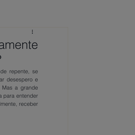
 CONOSCO
NOTÍCIAS
FAQ
tamente
?
e repente, se 
r desespero e 
. Mas a grande 
a para entender 
lmente, receber 