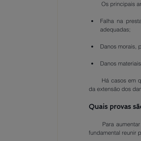
	Os principais 
Falha na prest
adequadas;
Danos morais, p
Danos materiais,
	Há casos em que os valores de indenização ultrapassam 200 mil reais, dependendo 
da extensão dos dan
Quais provas sã
	Para aumentar as chances de sucesso no pedido de indenização contra a Uber, é 
fundamental reunir 