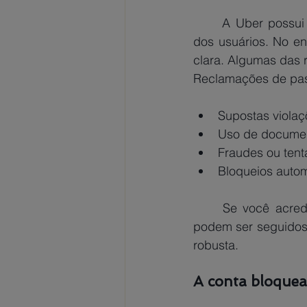
A Uber possui 
dos usuários. No en
clara. Algumas das 
Reclamações de pas
Supostas violaç
Uso de document
Fraudes ou tent
Bloqueios autom
	Se você acredita que foi vítima de um bloqueio indevido, há caminhos legais que 
podem ser seguidos 
robusta.
A conta bloquea