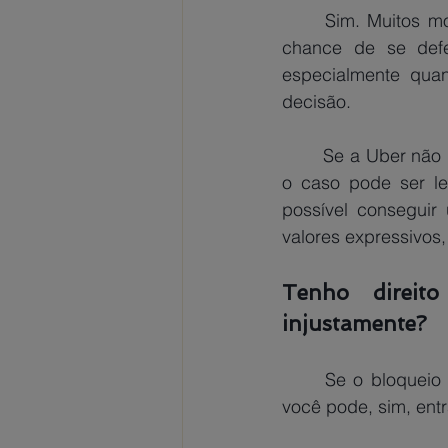
	Sim. Muitos motoristas relatam bloqueios sem justificativa, sem sequer terem tido a 
chance de se defe
especialmente qua
decisão.
	Se a Uber não permitir a contestação do bloqueio ou não apresentar motivos válidos, 
o caso pode ser le
possível conseguir
valores expressivos
Tenho direit
injustamente?
Se o bloqueio 
você pode, sim, ent