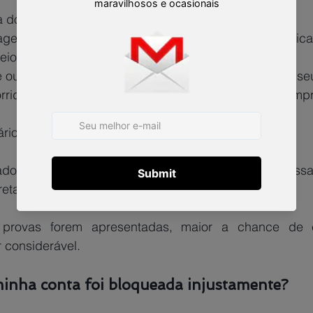
a do aplicativo, mostrando o bloqueio da conta;
gens da Uber, principalmente aqueles que não explica
eio;
outros motoristas, se houver casos semelhantes ao se
rridas canceladas e histórico de ganhos, para compro
ários, demonstrando a perda de renda.
retamente.
 considerável.
minha conta foi bloqueada injustamente?