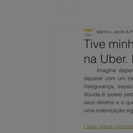
HOME
SOBRE
Martins, Jacob & 
Tive min
na Uber.
Imagine depen
deparar com um blo
insegurança, especi
dúvida é: posso pedi
seus direitos e o qu
uma indenização sign
Ligue agora clicando