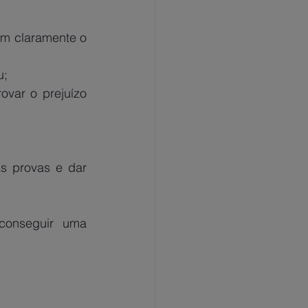
m claramente o 
u;
var o prejuízo 