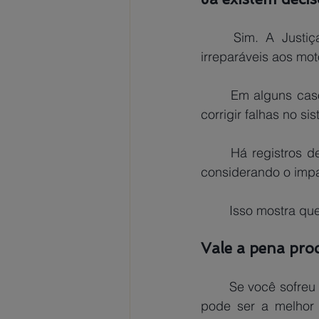
	Sim. A Justiça já reconheceu que bloqueios indevidos podem causar prejuízos 
irreparáveis aos mot
	Em alguns casos, a Uber foi condenada a pagar danos morais e materiais, além de 
corrigir falhas no si
	Há registros de motoristas que conseguiram indenizações superiores a R$ 200.000, 
considerando o impa
	Isso mostra qu
Vale a pena pro
	Se você sofreu um bloqueio indevido e teve prejuízos financeiros, buscar seus direitos 
pode ser a melhor 