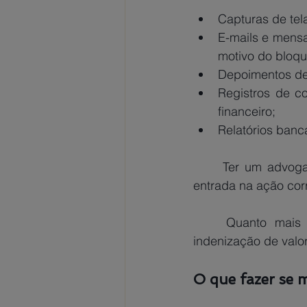
Capturas de tel
E-mails e mensa
motivo do bloqu
Depoimentos de 
Registros de co
financeiro;
Relatórios banc
	Ter um advogado especializado pode ser crucial para analisar essas provas e dar 
entrada na ação cor
	Quanto mais provas forem apresentadas, maior a chance de conseguir uma 
indenização de valor
O que fazer se 