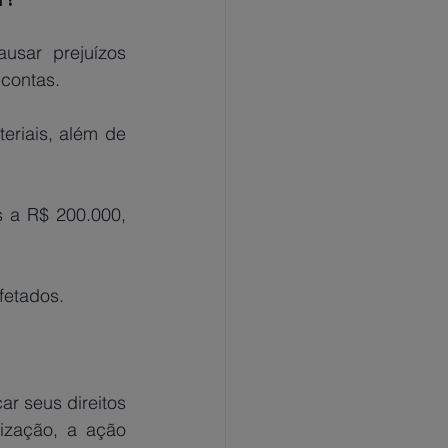
 contas.
fetados.
zação, a ação 