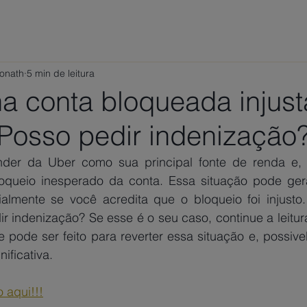
ÁREAS DE ATUAÇÃO
VAMOS CONVERSAR?
TRABALHE
Ponath
5 min de leitura
ha conta bloqueada injus
 Posso pedir indenização
der da Uber como sua principal fonte de renda e, d
queio inesperado da conta. Essa situação pode gera
almente se você acredita que o bloqueio foi injusto
r indenização? Se esse é o seu caso, continue a leitur
e pode ser feito para reverter essa situação e, possive
ificativa.
 aqui!!!