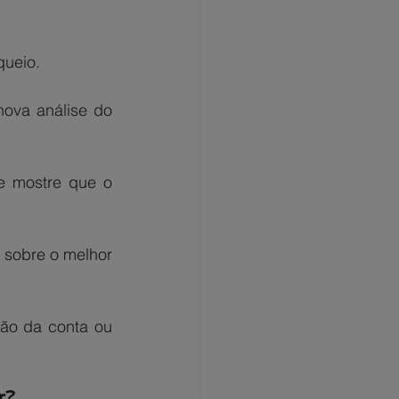
queio.
nova análise do 
e mostre que o 
 sobre o melhor 
são da conta ou 
r?