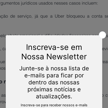
argumentos jurídicos usados nesses casos incluem:
ação de serviço, já que a Uber bloqueou a conta se
elo abalo emocional e dificuldades financeiras geradas
 caso você tenha sofrido prejuízo financeiro direto dev
os causados ao motorista.
o necessárias para pedir indenização?
provas. Alguns documentos essenciais incluem: