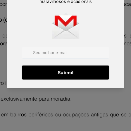
ontestou sua posse. Isso é um caso clássico de usucap
 (ou Especial Urbana)
 destinada a pessoas que ocupam áreas urbanas d
oradia própria e de sua família, por pelo menos 5 anos 
o imóvel urbano ou rural;
el exclusivamente para moradia.
em bairros periféricos ou ocupações antigas que se c
.