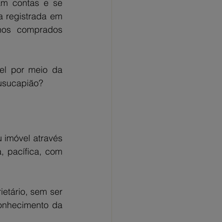
m contas e se 
 registrada em 
nos comprados 
el por meio da 
 usucapião?
imóvel através 
 pacífica, com 
tário, sem ser 
onhecimento da 