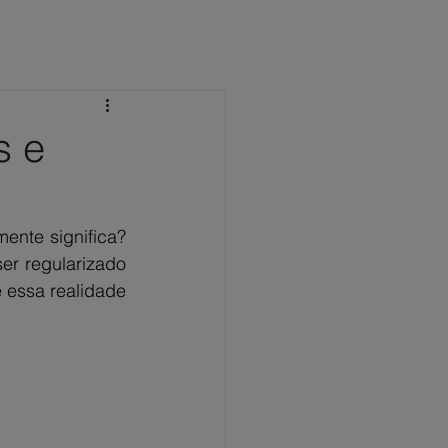
 CONOSCO
NOTÍCIAS
FAQ
s e
ente significa? 
r regularizado 
essa realidade 