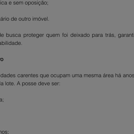
ica e sem oposição;
ário de outro imóvel.
 busca proteger quem foi deixado para trás, garantin
abilidade.
vo
idades carentes que ocupam uma mesma área há anos,
da lote. A posse deve ser:
a;
nos;