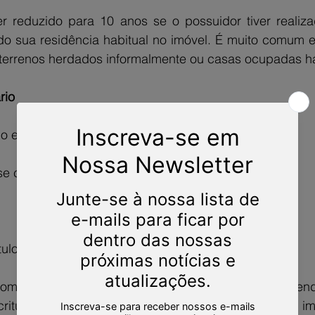
 reduzido para 10 anos se o possuidor tiver realizado
do sua residência habitual no imóvel. É muito comum e
 terrenos herdados informalmente ou casas ocupadas h
rio
o exige:
e contínua;
tulo de aquisição (ainda que não registrado).
comprou um terreno com um contrato de compra e vend
ritura para o seu nome. Mesmo assim, cuidou do imóv