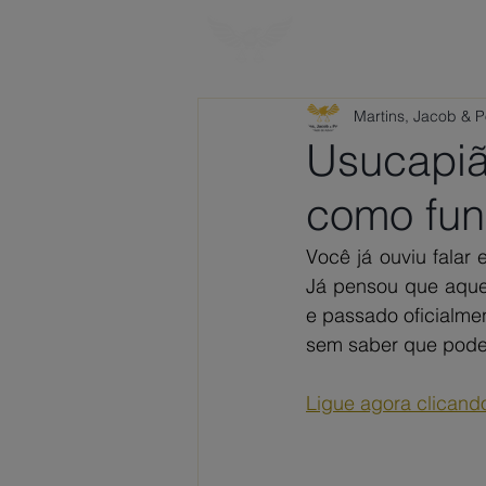
HOME
SOBRE
Martins, Jacob & 
Usucapião
como fun
Você já ouviu falar
Já pensou que aquel
e passado oficialme
sem saber que pode t
Ligue agora clicand