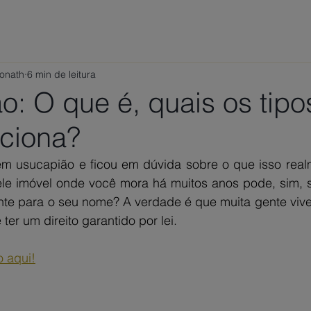
ÁREAS DE ATUAÇÃO
VAMOS CONVERSAR?
TRABALHE
Ponath
6 min de leitura
: O que é, quais os tipo
ciona?
 em usucapião e ficou em dúvida sobre o que isso realm
e imóvel onde você mora há muitos anos pode, sim, se
nte para o seu nome? A verdade é que muita gente vive 
er um direito garantido por lei.
o aqui!