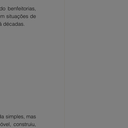
 benfeitorias, 
m situações de 
á décadas.
a simples, mas 
el, construiu, 