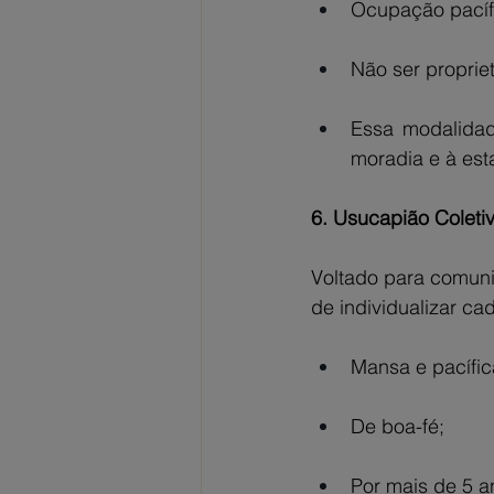
Ocupação pacíf
Não ser propriet
Essa modalidade
moradia e à est
6. Usucapião Coleti
Voltado para comun
de individualizar ca
Mansa e pacífic
De boa-fé;
Por mais de 5 a