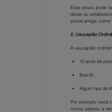
Esse prazo pode ser
obras ou estabeleci
posse antiga, como
2. Usucapião Ordiná
A usucapião ordinári
10 anos de poss
Boa-fé;
Algum tipo de tí
Por exemplo: você 
nunca passou a esc