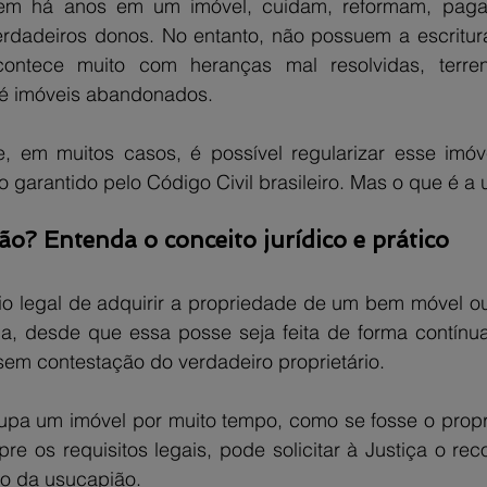
vem há anos em um imóvel, cuidam, reformam, paga
dadeiros donos. No entanto, não possuem a escritura
ontece muito com heranças mal resolvidas, terre
té imóveis abandonados.
, em muitos casos, é possível regularizar esse imóv
o garantido pelo Código Civil brasileiro. Mas o que é a
o? Entenda o conceito jurídico e prático
 legal de adquirir a propriedade de um bem móvel ou 
, desde que essa posse seja feita de forma contínua,
sem contestação do verdadeiro proprietário.
upa um imóvel por muito tempo, como se fosse o proprie
e os requisitos legais, pode solicitar à Justiça o rec
o da usucapião.