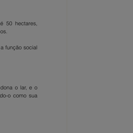
 50 hectares, 
uos.
 função social 
na o lar, e o 
ndo-o como sua 