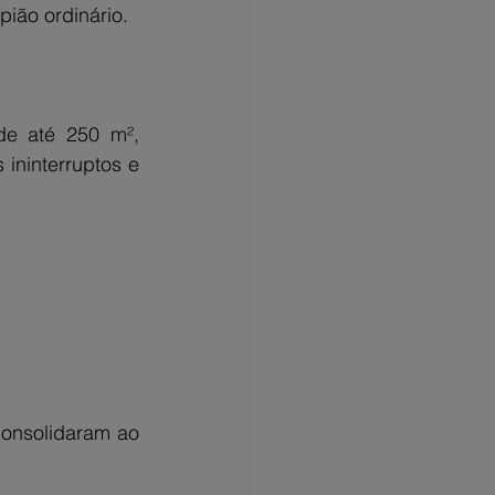
ião ordinário.
e até 250 m², 
ininterruptos e 
onsolidaram ao 