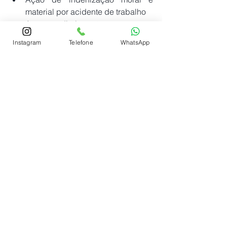
material por acidente de trabalho
Ação por direitos não pagos
Ação de vínculo empregatício
Instagram
Telefone
WhatsApp
Advocacia preventiva 
Cálculos trabalhistas
Defesas e recursos em ações 
trabalhistas
Entre em contato com um especialista 
em Direito Trabalhista agora!
	Os nossos advogados 
especializados em Direito Trabalhista 
podem te atender de forma presencial 
ou online pelo telefone WhatsApp:
O assunto não se esgota aqui, 
existe farta discussão jurídica 