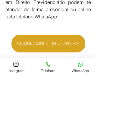
em Direito Previdenciário podem te 
atender de forma presencial ou online 
pelo telefone WhatsApp:
CLIQUE AQUI E LIGUE AGORA!
O assunto não se esgota aqui, 
Instagram
Telefone
WhatsApp
existe farta discussão jurídica 
sobre o tema, por isso, 
procure sempre um 
advogado... 
Ligue agora 
clicando aqui!!!
Leia também: 