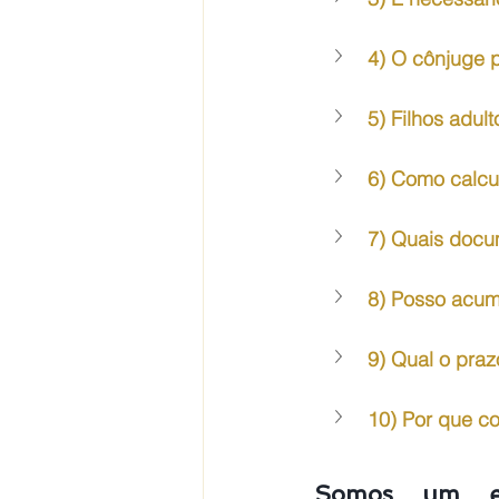
4) O cônjuge 
5) Filhos adu
6) Como calcu
7) Quais docum
8) Posso acum
9) Qual o praz
10) Por que co
Somos um escr