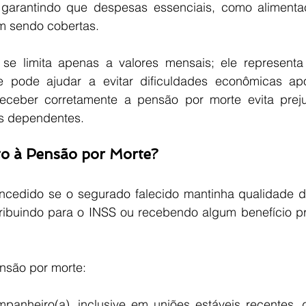
garantindo que despesas essenciais, como alimentaç
m sendo cobertas.
 se limita apenas a valores mensais; ele represent
e pode ajudar a evitar dificuldades econômicas ap
Receber corretamente a pensão por morte evita preju
os dependentes.
o à Pensão por Morte?
ncedido se o segurado falecido mantinha qualidade d
tribuindo para o INSS ou recebendo algum benefício pre
ensão por morte:
panheiro(a), inclusive em uniões estáveis recentes, 