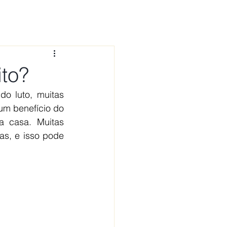
 CONOSCO
NOTÍCIAS
FAQ
ito?
o luto, muitas 
um benefício do 
 casa. Muitas 
s, e isso pode 