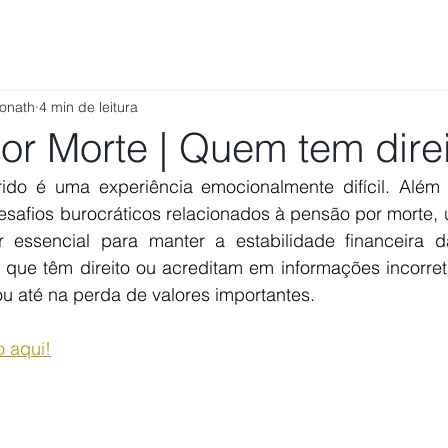
ÁREAS DE ATUAÇÃO
VAMOS CONVERSAR?
TRABALHE
Ponath
4 min de leitura
or Morte | Quem tem dire
do é uma experiência emocionalmente difícil. Além d
esafios burocráticos relacionados à pensão por morte, 
essencial para manter a estabilidade financeira da
ue têm direito ou acreditam em informações incorreta
ou até na perda de valores importantes.
o aqui!