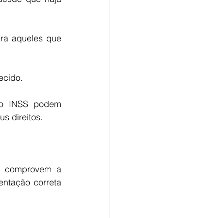
ara aqueles que 
ecido.
o INSS podem 
s direitos.
e comprovem a 
ntação correta 