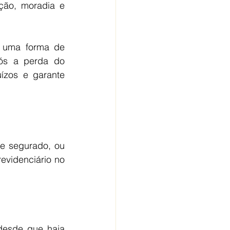
ão, moradia e 
a uma forma de 
ós a perda do 
ízos e garante 
e segurado, ou 
videnciário no 
desde que haja 