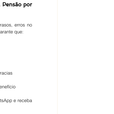
a Pensão por 
asos, erros no 
garante que:
racias
enefício
atsApp e receba 