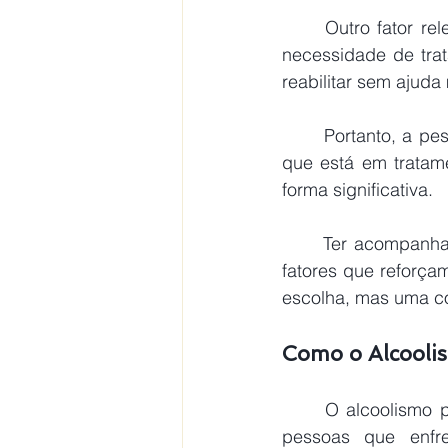
Outro fator r
necessidade de tra
reabilitar sem ajuda
	Portanto, a pessoa que solicita o benefício devido ao alcoolismo precisa demonstrar 
que está em tratam
forma significativa.
	Ter acompanhamento médico regular e realizar tratamentos para a dependência são 
fatores que reforç
escolha, mas uma co
Como o Alcooli
	O alcoolismo pode prejudicar o desempenho profissional de diversas maneiras. As 
pessoas que enfre