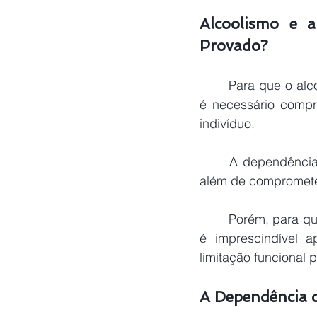
Alcoolismo e a
Provado?
Para que o alc
é necessário compr
indivíduo.
	A dependência química pode gerar prejuízos consideráveis à saúde mental e física, 
além de comprometer
	Porém, para que a condição seja reconhecida para fins de concessão do BPC/LOAS, 
é imprescindível a
limitação funcional 
A Dependência 