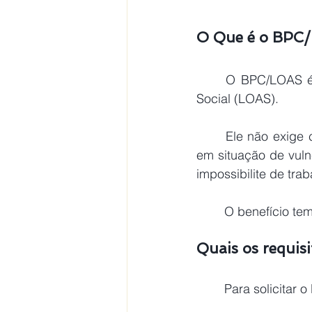
O Que é o BPC
O BPC/LOAS é u
Social (LOAS).
	Ele não exige contribuições ao INSS, mas é destinado a pessoas que se encontram 
em situação de vuln
impossibilite de trab
	O benefício t
Quais os requis
Para solicitar 