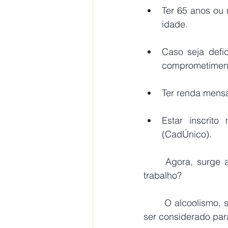
Ter 65 anos ou 
idade.
Caso seja defi
comprometimento
Ter renda mensal
Estar inscrit
(CadÚnico).
	Agora, surge a dúvida: e quando o alcoolismo é a causa da incapacidade para o 
trabalho?
	O alcoolismo, se resultar em uma incapacidade significativa e permanente, pode sim 
ser considerado par