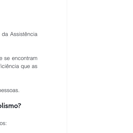
da Assistência 
iciência que as 
pessoas.
olismo?
os: