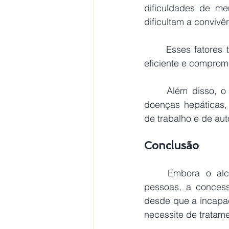
dificuldades de me
dificultam a convivê
	Esses fatores tornam a pessoa incapaz de desempenhar suas funções de maneira 
eficiente e comprom
	Além disso, o alcoolismo pode acarretar problemas de saúde mais graves, como 
doenças hepáticas,
de trabalho e de aut
Conclusão
	Embora o alcoolismo seja uma condição que afeta profundamente a vida das 
pessoas, a conces
desde que a incapa
necessite de tratame