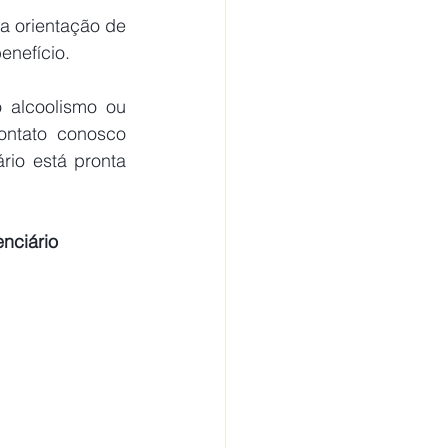
enefício.
ntato conosco 
io está pronta 
nciário