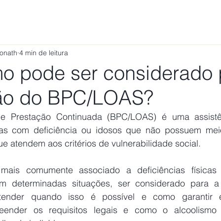
ÁREAS DE ATUAÇÃO
VAMOS CONVERSAR?
TRABALHE
Ponath
4 min de leitura
mo pode ser considerado 
ão do BPC/LOAS?
e Prestação Continuada (BPC/LOAS) é uma assistênc
as com deficiência ou idosos que não possuem meio
ue atendem aos critérios de vulnerabilidade social.
em determinadas situações, ser considerado para a
ntender quando isso é possível e como garantir es
eender os requisitos legais e como o alcoolismo 