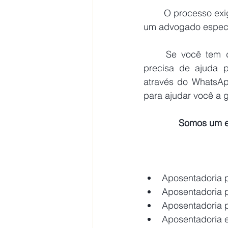
	O processo exige a apresentação de relatórios médicos detalhados, e a orientação de 
um advogado especia
	Se você tem dúvidas sobre como solicitar o BPC/LOAS devido ao alcoolismo ou 
precisa de ajuda p
através do WhatsApp
para ajudar você a ga
Somos um es
Aposentadoria 
Aposentadoria p
Aposentadoria p
Aposentadoria 