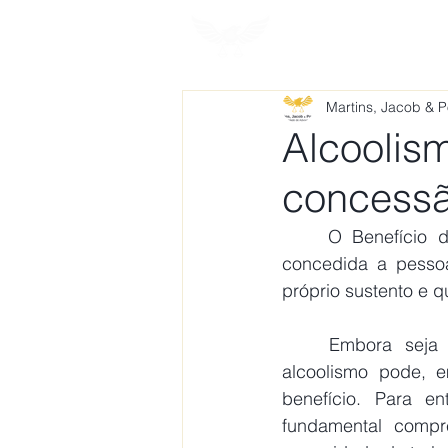
HOME
SOBRE
Martins, Jacob & 
Alcoolis
concess
O Benefício d
concedida a pesso
próprio sustento e q
	Embora seja mais comumente associado a deficiências físicas ou mentais, o 
alcoolismo pode, 
benefício. Para e
fundamental compr