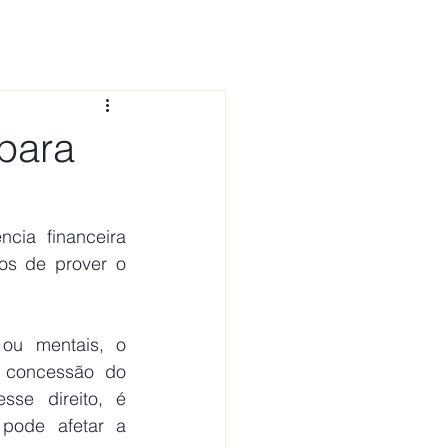
 CONOSCO
NOTÍCIAS
FAQ
para
ia financeira 
s de prover o 
 concessão do 
se direito, é 
pode afetar a 