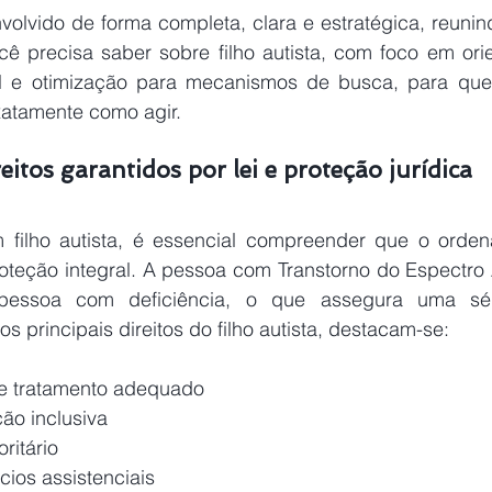
nvolvido de forma completa, clara e estratégica, reunind
ê precisa saber sobre filho autista, com foco em orien
l e otimização para mecanismos de busca, para que 
xatamente como agir. 
reitos garantidos por lei e proteção jurídica 
filho autista, é essencial compreender que o ordena
roteção integral. A pessoa com Transtorno do Espectro A
essoa com deficiência, o que assegura uma séri
s principais direitos do filho autista, destacam-se: 
 e tratamento adequado 
ção inclusiva
ritário 
ios assistenciais 