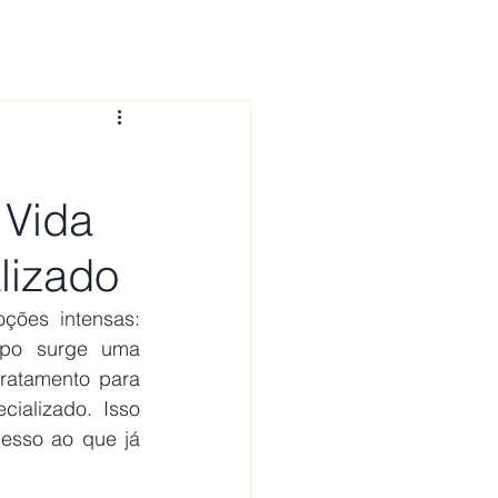
 CONOSCO
NOTÍCIAS
FAQ
 Vida
lizado
ões intensas: 
po surge uma 
ratamento para 
ializado. Isso 
esso ao que já 