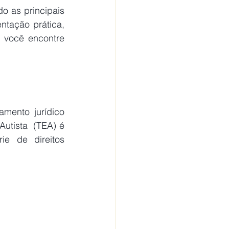
o as principais 
tação prática, 
você encontre 
mento jurídico 
utista  (TEA) é 
e de direitos 