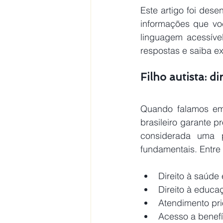
Este artigo foi dese
informações que voc
linguagem acessíve
respostas e saiba e
Filho autista: di
Quando falamos em 
brasileiro garante p
considerada uma p
fundamentais. Entre o
Direito à saúde
Direito à educa
Atendimento prio
Acesso a benefíc