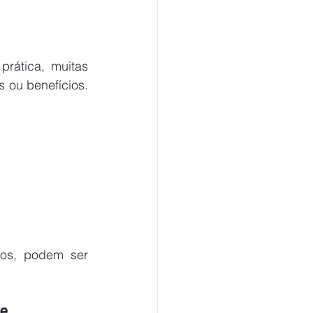
rática, muitas 
 ou benefícios. 
os, podem ser 
e 