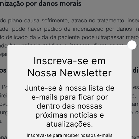
nização por danos morais 
o plano causa sofrimento, atraso no tratamento, inseg
dade, pode haver pedido de indenização por danos mo
 delicado da vida da paciente pode ultrapassar mero 
do há urgência médica e impacto direto sobre o dire
jamento familiar. 
s advogados especialistas e garanta seus dir
 Ponath, Sociedade de Advogados atua de forma esp
direito civil e demandas contra planos de saúde
óvulos por endometriose, negativa de cobertura, tratam
de urgência e indenização por danos morais, sempre
. 
 análise individual da negativa, dos laudos médicos, exam