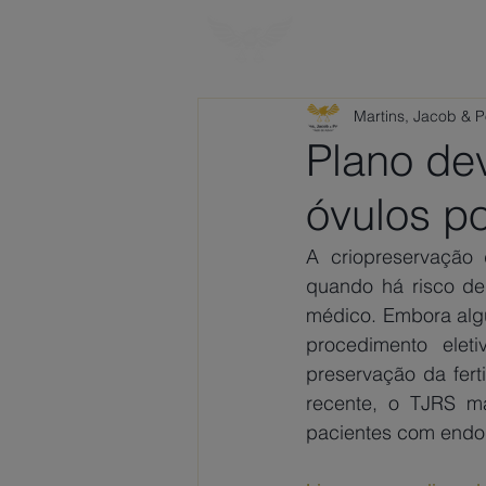
HOME
SOBRE
Martins, Jacob & 
Plano de
óvulos p
A criopreservação
quando há risco de 
médico. Embora algu
procedimento elet
preservação da fert
recente, o TJRS ma
pacientes com endom