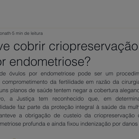
ÁREAS DE ATUAÇÃO
VAMOS CONVERSAR?
TRABALHE
Ponath
5 min de leitura
ve cobrir criopreservação
or endometriose?
 de óvulos por endometriose pode ser um procedime
comprometimento da fertilidade em razão da cirurgia
ns planos de saúde tentem negar a cobertura alegand
ivo, a Justiça tem reconhecido que, em determin
ilidade faz parte da proteção integral à saúde da mulh
nteve a obrigação de custeio da criopreservação d
etriose profunda e ainda fixou indenização por danos 