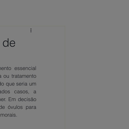
 CONOSCO
NOTÍCIAS
FAQ
 de
nto essencial 
 ou tratamento 
o que seria um 
ados casos, a 
er. Em decisão 
e óvulos para 
morais. 