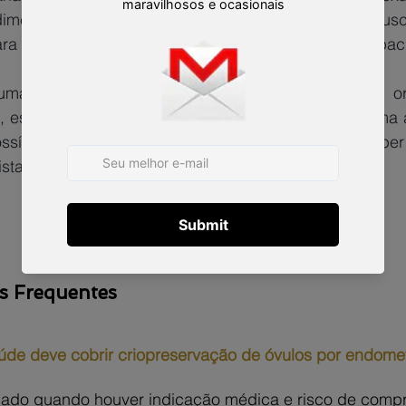
imento, contrato do plano e riscos envolvidos, bus
ara proteger a saúde, a fertilidade e a dignidade da pac
manizado e voltado para soluções práticas, com ori
 estratégia processual e riscos envolvidos. Para uma a
ssível entrar em contato pelo WhatsApp e receber 
stas. 
WHATSAPP
s Frequentes
aúde deve cobrir criopreservação de óvulos por endome
gado quando houver indicação médica e risco de comp