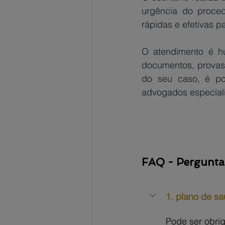
urgência do proced
rápidas e efetivas p
O atendimento é hu
documentos, provas,
do seu caso, é po
advogados especiali
FAQ - Pergunta
1. plano de s
Pode ser obri