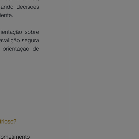
cando decisões 
iente.
entação sobre 
valição segura 
orientação de 
triose?
rometimento 