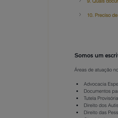
9. Quais docum
10. Preciso d
Somos um escrit
Áreas de atuação no
Advocacia Espe
Documentos par
Tutela Provisór
Direito dos Auti
Direito das Pes