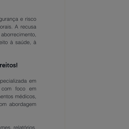
urança e risco 
rais. A recusa 
aborrecimento, 
ito à saúde, à 
eitos!
ecializada em 
, com foco em 
entos médicos, 
 com abordagem 
es, relatórios, 