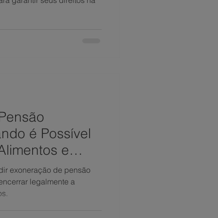
a garantir seus direitos na
 Pensão
ando é Possível
Alimentos e
icialmente
dir exoneração de pensão
encerrar legalmente a
os.