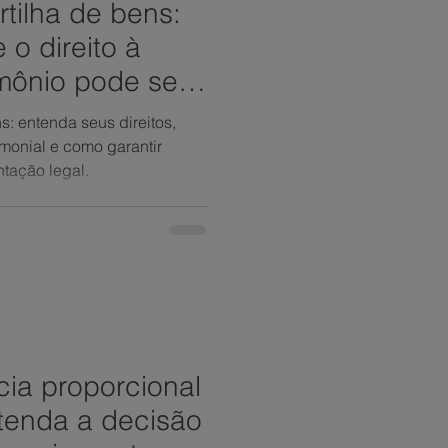
rtilha de bens:
 o direito à
imônio pode ser
lquer tempo
s: entenda seus direitos,
imonial e como garantir
ntação legal.
cia proporcional
ntenda a decisão