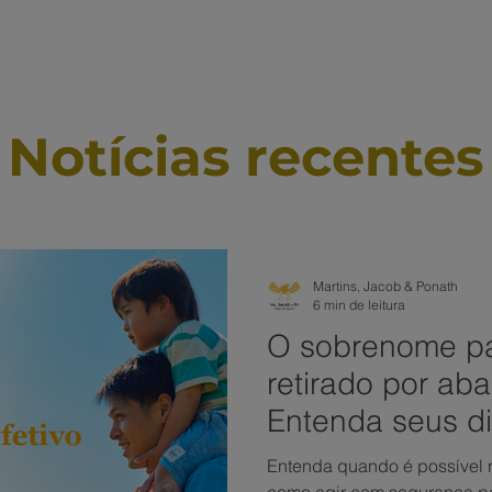
ÁREAS DE ATUAÇÃO
VAMOS CONVERSAR?
TRABALHE
Notícias recentes
Martins, Jacob & Ponath
6 min de leitura
O sobrenome pa
retirado por ab
Entenda seus di
decisão do STJ
Entenda quando é possível r