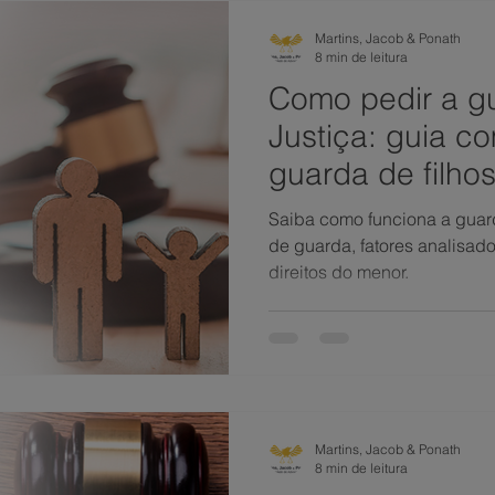
Martins, Jacob & Ponath
8 min de leitura
Como pedir a gu
Justiça: guia c
guarda de filhos
pais e o que a le
Saiba como funciona a guarda
determina
de guarda, fatores analisado
direitos do menor.
Martins, Jacob & Ponath
8 min de leitura