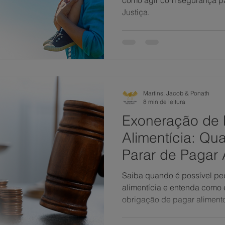
como agir com segurança par
Justiça.
Martins, Jacob & Ponath
8 min de leitura
Exoneração de
Alimentícia: Qu
Parar de Pagar 
Como Pedir Jud
Saiba quando é possível pe
alimentícia e entenda como 
obrigação de pagar aliment