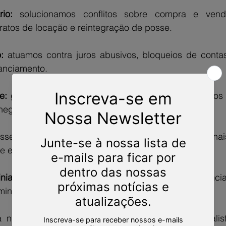
rio:
 solucionamos conflitos sobre compra e vend
ratos de locação e reintegração de posse.
:
 atuamos contra juros abusivos, bloqueios de contas
nanciamento.
e:
 garantimos o acesso a medicamentos, tratamentos d
negados por planos de saúde.
asseguramos a ampla defesa em acusações criminai
e e estratégia.
nial:
 buscamos soluções para conflitos de convivência,
iniais e disputas entre vizinhos.
a necessidade, contar com um advogado especialista