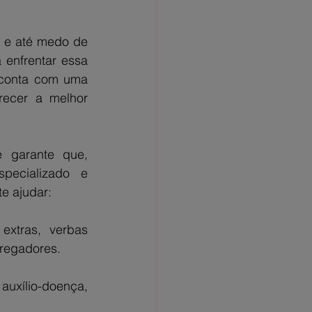
 e até medo de 
enfrentar essa 
conta com uma 
ecer a melhor 
 garante que, 
ecializado e 
e ajudar:
xtras, verbas 
pregadores.
xílio-doença, 