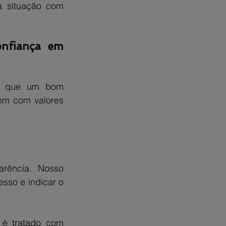
a situação com 
onfiança em 
s que um bom 
m com valores 
rência. Nosso 
sso e indicar o 
é tratado com 