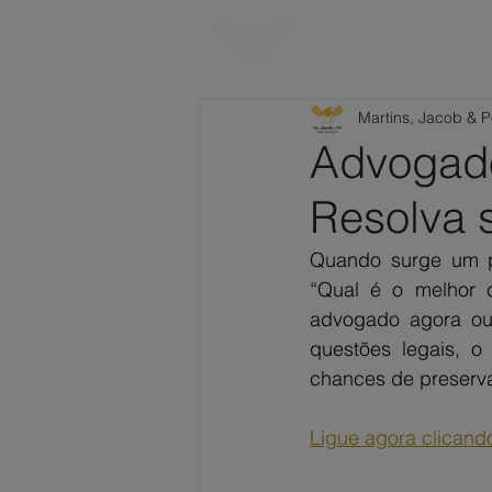
HOME
SOBRE
Martins, Jacob & 
Advogado 
Resolva s
Quando surge um pr
“Qual é o melhor 
advogado agora ou
questões legais, o
chances de preservar
Ligue agora clicand