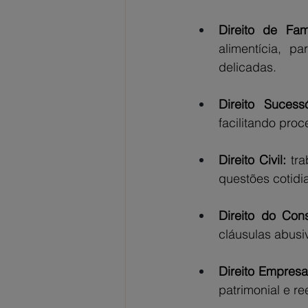
Direito de Famí
alimentícia, p
delicadas.
Direito Sucessó
facilitando pro
Direito Civil:
 tr
questões cotidi
Direito do Con
cláusulas abusi
Direito Empresar
patrimonial e re