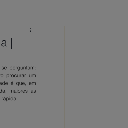
 CONOSCO
NOTÍCIAS
FAQ
a |
se perguntam: 
o procurar um 
ade é que, em 
a, maiores as 
 rápida.