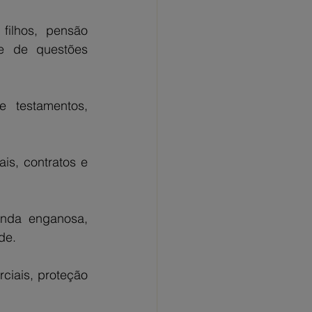
ilhos, pensão 
e de questões 
 testamentos, 
s, contratos e 
nda enganosa, 
de.
iais, proteção 