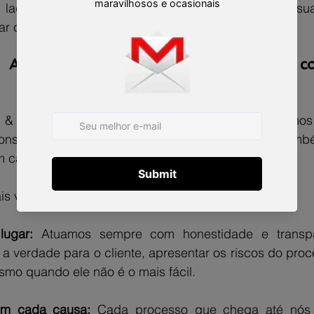
u lado profissionais preparados, que irão analisar su
r com clareza e lutar pelos seus direitos até o fim.
: A base de um escritório jurídico de c
b & Ponath, Sociedade de Advogados, acreditamo
nstrói apenas com conhecimento técnico, mas també
am cada atendimento e cada decisão tomada. 
is valores que fazem parte da nossa identidade:
lugar: 
Atuamos sempre com honestidade e transpa
a verdade para o cliente, apresentar os riscos do proce
mo quando ele não é o mais fácil.
em cada causa: 
Cada processo que chega até nós 