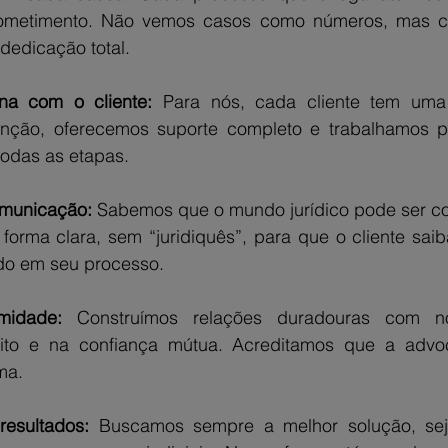
ometimento. Não vemos casos como números, mas c
edicação total.
na com o cliente: 
Para nós, cada cliente tem uma h
ção, oferecemos suporte completo e trabalhamos pa
odas as etapas.
omunicação: 
Sabemos que o mundo jurídico pode ser con
forma clara, sem “juridiquês”, para que o cliente saib
do em seu processo.
midade: 
Construímos relações duradouras com nos
ito e na confiança mútua. Acreditamos que a advoc
ma.
esultados: 
Buscamos sempre a melhor solução, sej