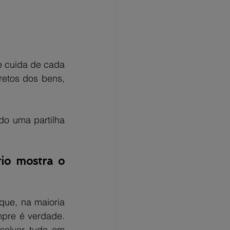
e cuida de cada 
etos dos bens, 
do uma partilha 
io mostra o 
que, na maioria 
pre é verdade. 
solver tudo em 