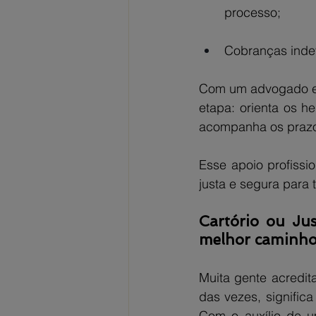
processo;
Cobranças indev
Com um advogado esp
etapa: orienta os h
acompanha os prazos
Esse apoio profissio
justa e segura para 
Cartório ou Jus
melhor caminh
Muita gente acredita
das vezes, signific
Com o auxílio de um