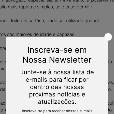
uito mais rápida e simples, se o caso permitir.
icial, feito em cartório, pode ser utilizado quando:
ros são maiores de idade e capazes;
tre as partes;
nto ativo (em alguns estados, mesmo com testamento é
ial).
rocesso pode ser finalizado em poucas semanas,
 pode levar meses ou até anos, dependendo da situação.
o especialista em inventário é fundamental aqui: 
e orienta qual o melhor caminho, sempre buscando a