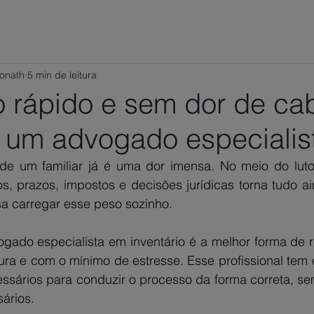
ÁREAS DE ATUAÇÃO
VAMOS CONVERSAR?
TRABALHE
Ponath
5 min de leitura
io rápido e sem dor de c
 um advogado especialis
e um familiar já é uma dor imensa. No meio do luto,
, prazos, impostos e decisões jurídicas torna tudo aind
a carregar esse peso sozinho.
ado especialista em inventário é a melhor forma de re
ura e com o mínimo de estresse. Esse profissional tem 
ssários para conduzir o processo da forma correta, sem
ários.