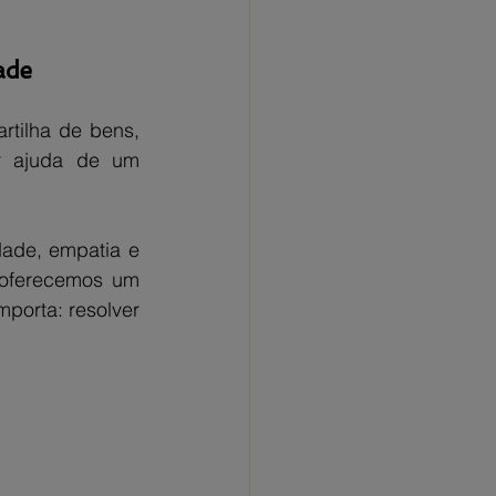
ade
tilha de bens, 
 ajuda de um 
ade, empatia e 
 oferecemos um 
orta: resolver 