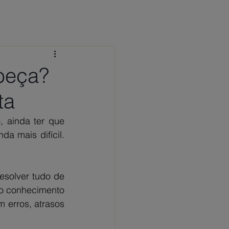
 CONOSCO
NOTÍCIAS
FAQ
abeça?
ta
 ainda ter que 
a mais difícil. 
solver tudo de 
o conhecimento 
 erros, atrasos 