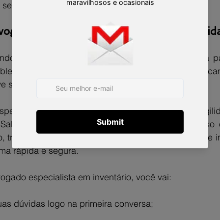
segura para a família.
ogado agora e resolva tudo com tranquilid
do por esse momento difícil e precisa lidar com a par
blemas se acumularem. Quanto antes você buscar
eve será o caminho.
especializado em inventários e atua com foco em agilid
. Sabemos o quanto essa etapa é delicada, por isso
 transparente e comprometido com o que realmente imp
ma rápida e segura.
ogado especialista em inventário, você vai:
suas dúvidas logo na primeira conversa;