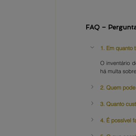
FAQ – Pergunta
1. Em quanto t
O inventário d
há multa sobr
2. Quem pode 
3. Quanto cust
4. É possível 