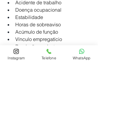
Acidente de trabalho
Doença ocupacional
Estabilidade
Horas de sobreaviso
Acúmulo de função
Vínculo empregatício
Demissão por justa causa
Reclamatórias trabalhistas
Instagram
Telefone
WhatsApp
FGTS, Multa de 40% e seguro 
desemprego
Ação de indenização moral e 
material por acidente de trabalho
Ação por direitos não pagos
Ação de vínculo empregatício
Advocacia preventiva 
Cálculos trabalhistas
Defesas e recursos em ações 
trabalhistas