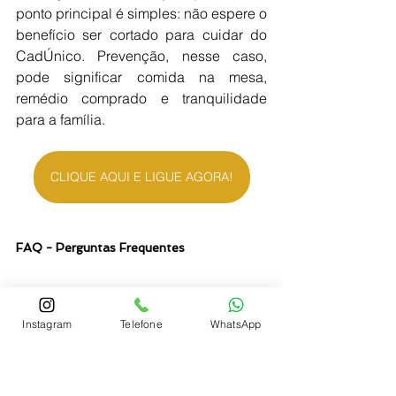
ponto principal é simples: não espere o 
benefício ser cortado para cuidar do 
CadÚnico. Prevenção, nesse caso, 
pode significar comida na mesa, 
remédio comprado e tranquilidade 
para a família.
CLIQUE AQUI E LIGUE AGORA!
FAQ - Perguntas Frequentes
1. Posso perder o BPC/LOAS por 
Instagram
Telefone
WhatsApp
causa do CadÚnico?
Sim. O CadÚnico desatualizado 
pode causar bloqueio, suspensão ou 