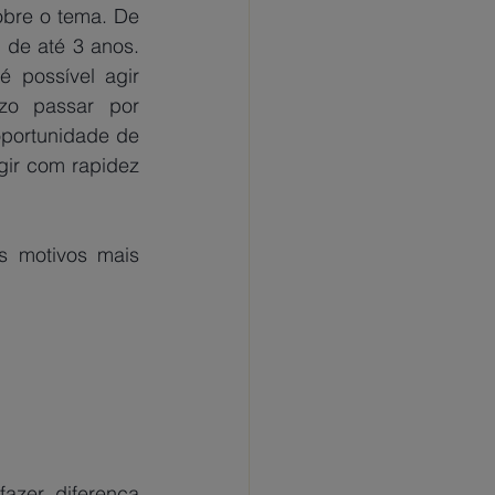
re o tema. De 
 de até 3 anos. 
 possível agir 
o passar por 
portunidade de 
gir com rapidez 
 motivos mais 
zer diferença 