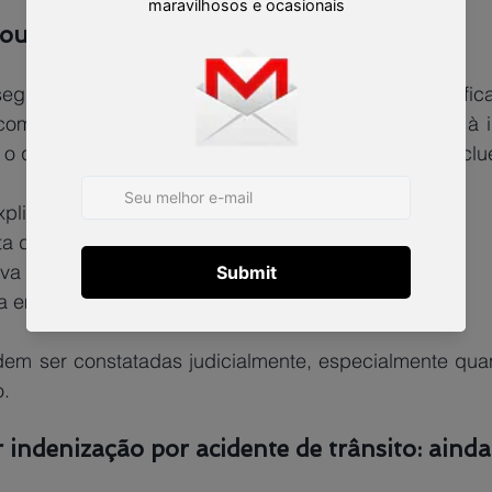
u pagamento: o que fazer nesse caso
 seguradoras negam o pagamento com base em justificati
 com que a vítima acredite que não tem mais direito à 
o, o que nem sempre é verdade. Situações comuns inclu
plicação clara
ta de cobertura 
a na análise 
 em detalhes técnicos 
em ser constatadas judicialmente, especialmente quan
. 
 indenização por acidente de trânsito: aind