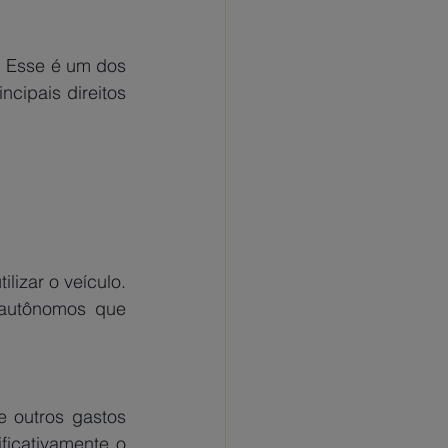
. Esse é um dos 
ipais direitos 
izar o veículo. 
 autônomos que 
 outros gastos 
ficativamente o 