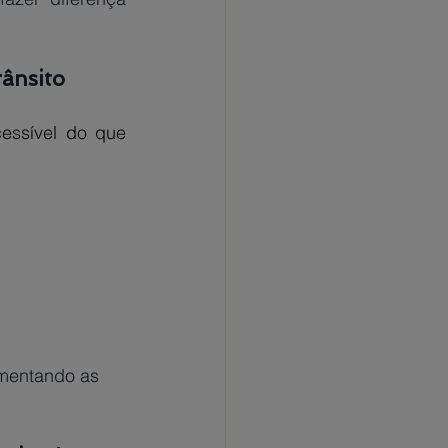
rânsito
essível do que 
umentando as 