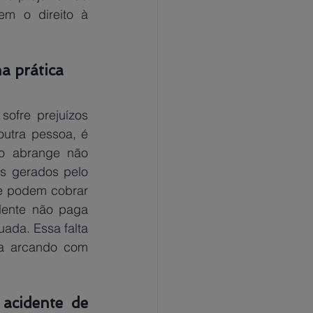
m o direito à 
a prática 
ofre prejuízos 
utra pessoa, é 
to abrange não 
s gerados pelo 
e podem cobrar 
dente não paga 
ada. Essa falta 
a arcando com 
acidente de 