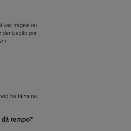
vas frágeis ou 
indenização por 
em: 
do há falha na 
a dá tempo?