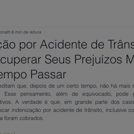
ÁREAS DE ATUAÇÃO
VAMOS CONVERSAR?
TRABALHE
Ponath
6 min de leitura
ão por Acidente de Trâns
uperar Seus Prejuízos 
empo Passar
ditam que, depois de um certo tempo, não há mais na
 Esse pensamento, além de equivocado, pode ger
cativos. A verdade é que, em grande parte dos casos
scar indenização por acidente de trânsito, inclusive c
a foram cobrados. 