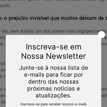
zação. 
: o prejuízo invisível que muitos deixam de 
 são, sem dúvida, um dos pontos mais negligenciados 
sito. Na prática, trata-se de tudo aquilo que a vítima d
e. O que acontece com frequência é que o profission
manas sem trabalhar
 ou entregas 
a valores importantes 
 vezes não se busca esse direito por desconhecimento
entar uma parte significativa da indenização, principa
de trabalho. 