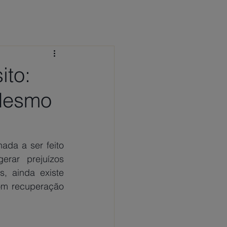
 CONOSCO
NOTÍCIAS
FAQ
ito:
Mesmo
da a ser feito 
ar prejuízos 
, ainda existe 
om recuperação 