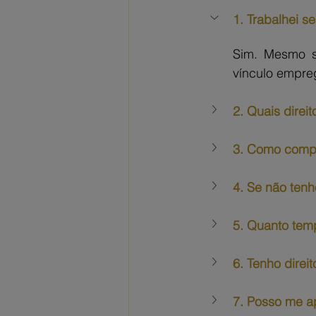
1. Trabalhei s
Sim. Mesmo se
vínculo empreg
2. Quais direi
3. Como compr
4. Se não ten
5. Quanto temp
6. Tenho direi
7. Posso me a