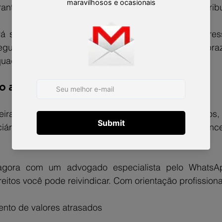
antir aposentadoria e benefícios do INSS como contribui
á seu caso, calculará os valores a receber e ingre
segura. Isso evita erros comuns, como perda de praz
uada, que podem comprometer o processo.
 agora e proteja seus direitos
eira assinada não significa abrir mão de salários, 
ciários. Quanto antes você agir, maiores são as chance
agora com um advogado especialista pelo WhatsA
eitos você pode reivindicar. Com orientação profissional
nto de valores atrasados