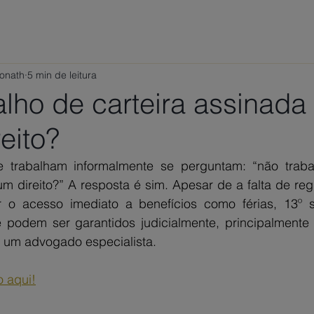
ÁREAS DE ATUAÇÃO
VAMOS CONVERSAR?
TRABALHE
Ponath
5 min de leitura
lho de carteira assinada 
eito?
 trabalham informalmente se perguntam: “não trabal
m direito?” A resposta é sim. Apesar de a falta de regis
r o acesso imediato a benefícios como férias, 13º s
e podem ser garantidos judicialmente, principalmente 
 um advogado especialista.
o aqui!