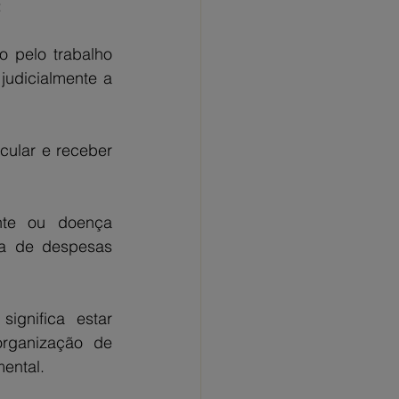
:
 pelo trabalho 
judicialmente a 
cular e receber 
nte ou doença 
ra de despesas 
gnifica estar 
organização de 
ental.