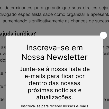
 determinantes para garantir que seus direitos seja
dvogado especialista sabe como organizar e apresenta
a, aumentando significativamente as chances de sucess
juda jurídica?
a acreditam que não podem reivindicar direitos sem car
valores importantes. Procurar um advogado especiali
do:
 recusa a pagar salários ou benefícios devidos.
e férias, 13º salário ou FGTS.
 de trabalho ou doença ocupacional e você precisa de 