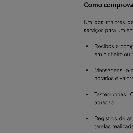
Como comprovar
Um dos maiores des
serviços para um e
Recibos e comp
em dinheiro ou t
Mensagens, e-ma
horários e valor
Testemunhas: C
atuação.
Registros de a
tarefas realiza