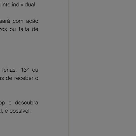
nte individual.
ssará com ação 
os ou falta de 
férias, 13º ou 
s de receber o 
pp e descubra 
, é possível: