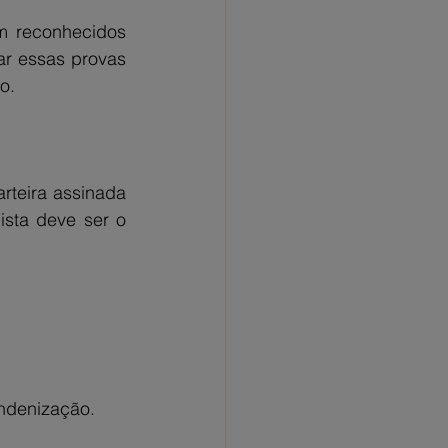
m reconhecidos 
r essas provas 
o.
teira assinada 
sta deve ser o 
indenização.