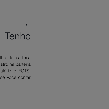
 CONOSCO
NOTÍCIAS
FAQ
| Tenho
ho de carteira 
tro na carteira 
alário e FGTS, 
se você contar 