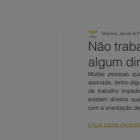
HOME
SOBRE
Martins, Jacob & 
Não traba
algum dir
Muitas pessoas que
assinada, tenho algu
de trabalho impedi
existem direitos qu
com a orientação de
Ligue agora clicand