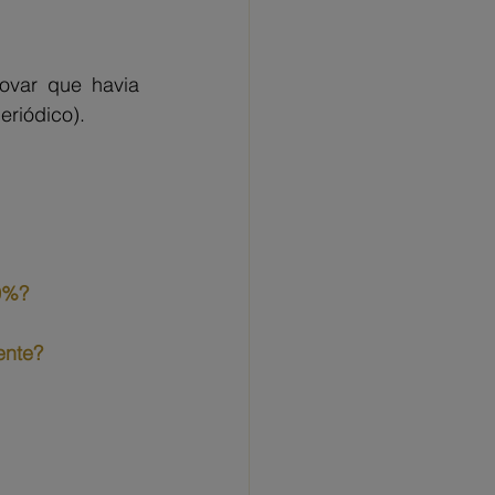
ovar que havia 
eriódico).
40%?
ente?