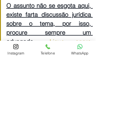
O assunto não se esgota aqui, 
existe farta discussão jurídica 
sobre o tema, por isso, 
procure sempre um 
advogado... 
Ligue agora 
clicando aqui!!!
Instagram
Telefone
WhatsApp
Leia também: 
https://www.ndr.adv.br/post/usucapiao-
o-que-e
Dica:
Procure sempre um advogado...
Ligue agora clicando aqui!!!
#inss
#direitoprevidenciario