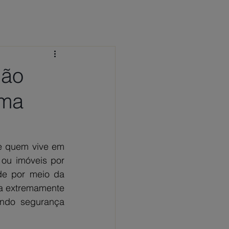
 CONOSCO
NOTÍCIAS
FAQ
ião
rma
e quem vive em 
ou imóveis por 
e por meio da 
a extremamente 
indo segurança 