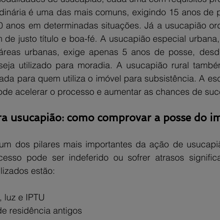
dinária é uma das mais comuns, exigindo 15 anos de 
0 anos em determinadas situações. Já a usucapião ordi
 de justo título e boa-fé. A usucapião especial urbana
reas urbanas, exige apenas 5 anos de posse, desde
eja utilizado para moradia. A usucapião rural també
ada para quem utiliza o imóvel para subsistência. A esc
ode acelerar o processo e aumentar as chances de suc
a usucapião: como comprovar a posse do i
m dos pilares mais importantes da ação de usucapiã
cesso pode ser indeferido ou sofrer atrasos significat
lizados estão:
 luz e IPTU
e residência antigos