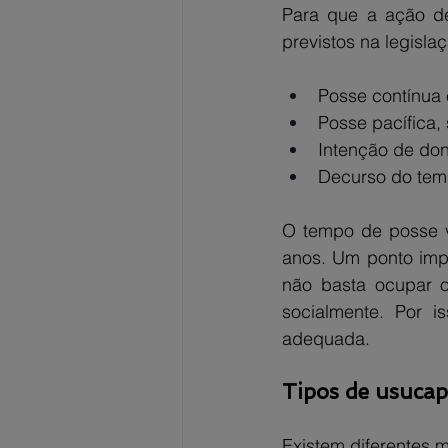
Para que a ação de 
previstos na legisla
Posse contínua 
Posse pacífica, 
Intenção de don
Decurso do temp
O tempo de posse v
anos. Um ponto impo
não basta ocupar o
socialmente. Por is
adequada.
Tipos de usucapi
Existem diferentes 