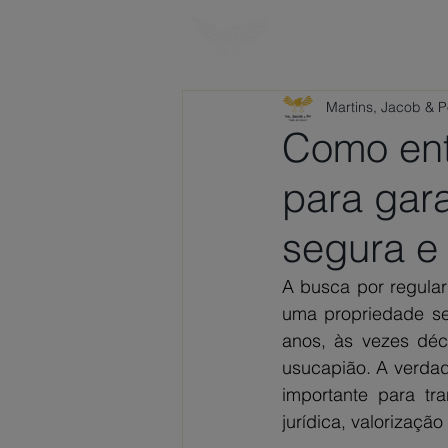
HOME
SOBRE
Martins, Jacob & 
Como ent
para gara
segura e 
A busca por regula
uma propriedade se
anos, às vezes déc
usucapião. A verdad
importante para tr
jurídica, valorização