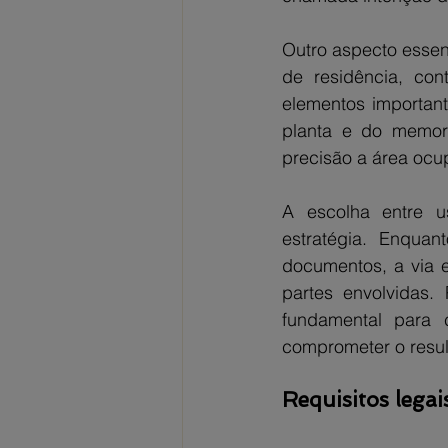
Outro aspecto esse
de residência, con
elementos importan
planta e do memori
precisão a área ocu
A escolha entre us
estratégia. Enquan
documentos, a via e
partes envolvidas.
fundamental para 
comprometer o resul
Requisitos lega