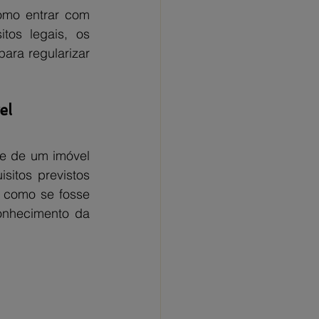
omo entrar com 
os legais, os 
ra regularizar 
el
e de um imóvel 
itos previstos 
 como se fosse 
onhecimento da 