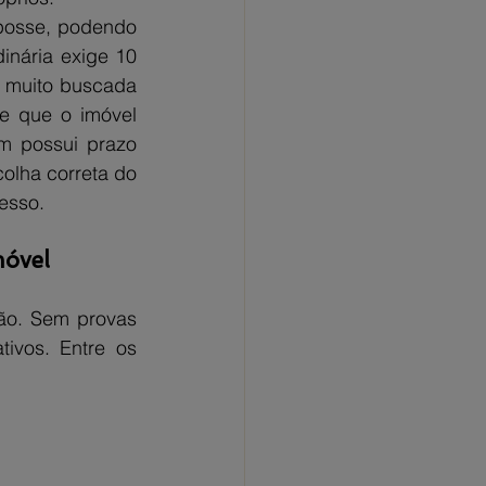
posse, podendo 
nária exige 10 
, muito buscada 
 que o imóvel 
m possui prazo 
olha correta do 
esso.
móvel
o. Sem provas 
ivos. Entre os 