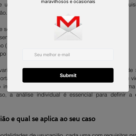
usucapião seja aceita, é necessário cumprir requisit
ção. Entre os principais, destacam-se:
e sem interrupções
sem disputas ou conflitos
o (animus domini)
o mínimo exigido por lei
aria conforme o tipo de usucapião, podendo ser de 5
rtante é que a posse não pode ser clandestina ou viol
 imóvel, é preciso que essa ocupação seja legítima
so, a análise individual é essencial para definir a e
ão e qual se aplica ao seu caso
modalidades de usucapião, cada uma com requisitos pró