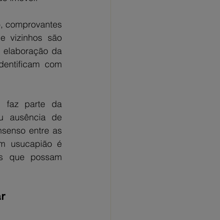
, comprovantes 
e vizinhos são 
 elaboração da 
dentificam com 
 faz parte da 
ou ausência de 
senso entre as 
m usucapião é 
os que possam 
ar