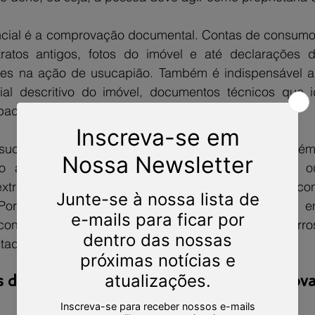
ncial é a comprovação documental. Contas de consumo
tratos antigos, fotos do imóvel e até declarações d
tes na ação de usucapião. Também é indispensável a
al descritivo do imóvel, documentos técnicos que i
pada.
ucapião judicial e usucapião extrajudicial também
to a via judicial é utilizada quando há conflitos 
xtrajudicial pode ser mais rápida, desde que haja con
 Por fim, a atuação de um advogado especialista e
conduzir o processo com segurança e evitar err
tado.
is da usucapião: o que é necessário comprov