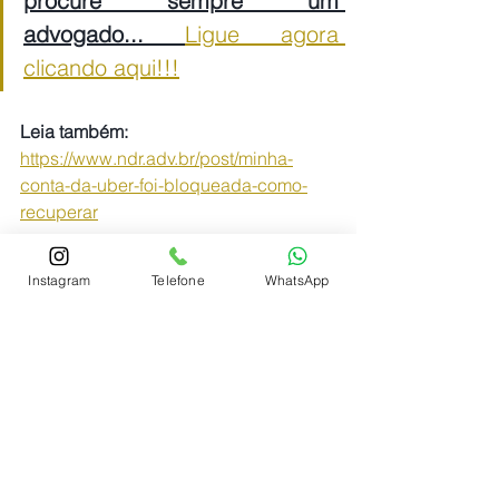
procure sempre um 
advogado... 
Ligue agora 
clicando aqui!!!
Leia também: 
https://www.ndr.adv.br/post/minha-
conta-da-uber-foi-bloqueada-como-
recuperar
Dica:
Instagram
Telefone
WhatsApp
Procure sempre um advogado...
Ligue agora clicando aqui!!!
#Inter
#JurosAbusivos
#DireitoDoConsumidor
#EmpréstimoConsignado
#Endividamento
#DefesaDoConsumidor