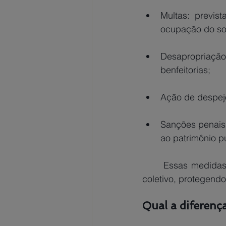
Multas: previs
ocupação do so
Desapropriação
benfeitorias;
Ação de despejo
Sanções penais
ao patrimônio p
	Essas medidas visam garantir que os bens públicos sejam preservados para o uso 
coletivo, protegend
Qual a diferença