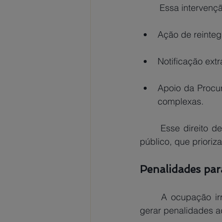
	Essa interven
Ação de reinteg
Notificação extr
Apoio da Procur
complexas.
	Esse direito de intervenção é respaldado pelo princípio da supremacia do interesse 
público, que prioriz
Penalidades par
	A ocupação irregular de bens públicos é considerada uma infração grave e pode 
gerar penalidades ad