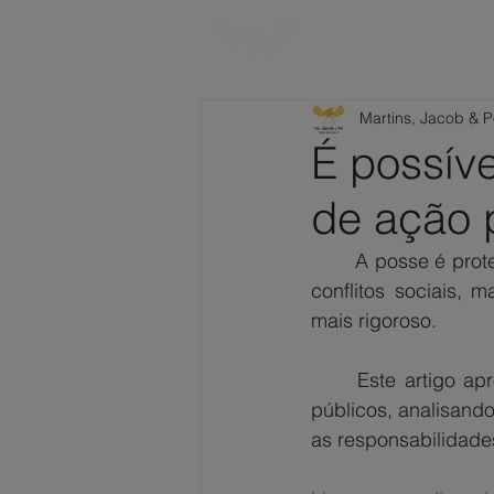
HOME
SOBRE
Martins, Jacob & 
É possív
de ação 
A posse é prote
conflitos sociais, 
mais rigoroso.
	Este artigo aprofunda os aspectos legais das ações possessórias envolvendo bens 
públicos, analisando
as responsabilidad