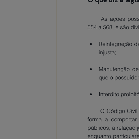
As ações posse
554 a 568, e são div
Reintegração d
injusta;
Manutenção de 
que o possuidor
Interdito proibi
	O Código Civil (art. 1.196) define a posse como o poder exercido sobre um bem, de 
forma a comportar 
públicos, a relação 
enquanto particula