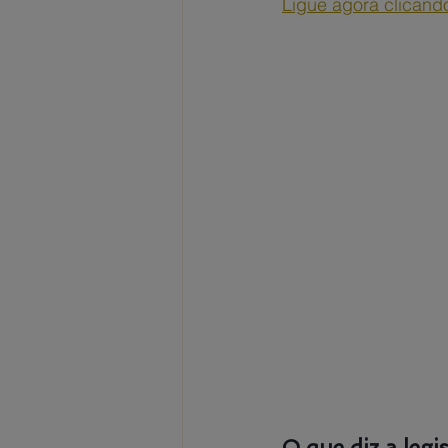
Ligue agora clicando
O que diz a legi