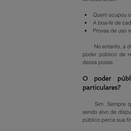
Quem ocupou o 
A boa-fé de ca
Provas de uso r
	No entanto, a decisão do juiz em favor de um dos particulares não invalida o direito do 
poder público de r
dessa posse.
O poder públi
particulares?
Sim. Sempre qu
sendo alvo de disput
público perca sua fi