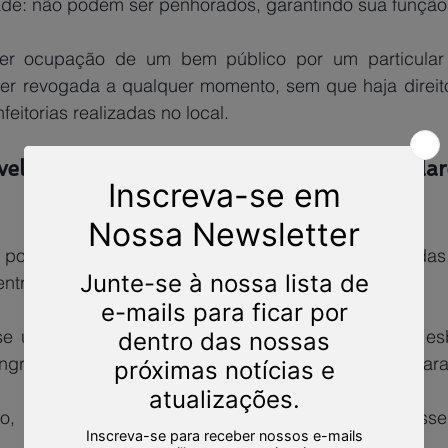
de: não podem ser penhorados, garantindo sua função 
er revogada a qualquer momento, sem que haja direito
eitorias realizadas no local.
el mover ação possessória entre particular
possessórias contra o poder público sejam vedadas
entre particulares envolvendo bens públicos.
e ingressar com uma ação de reintegração de posse para