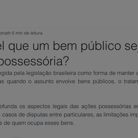
ÁREAS DE ATUAÇÃO
VAMOS CONVERSAR?
TRABALHE
Ponath
5 min de leitura
el que um bem público se
possessória?
gida pela legislação brasileira como forma de manter a
mas quando o assunto envolve bens públicos, o tratame
 casos de disputas entre particulares, as limitações impo
es de quem ocupa esses bens.