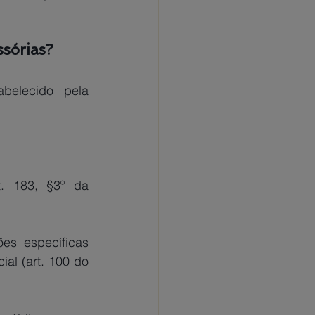
ssórias?
elecido pela 
. 183, §3º da 
es específicas 
l (art. 100 do 