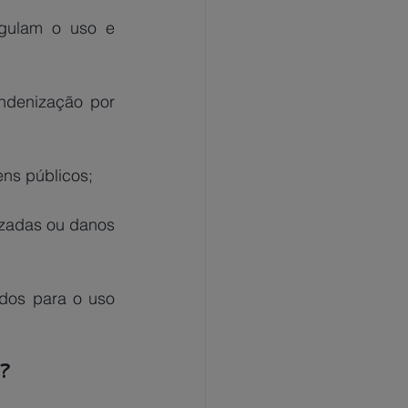
egulam o uso e 
ndenização por 
ns públicos;
zadas ou danos 
o?