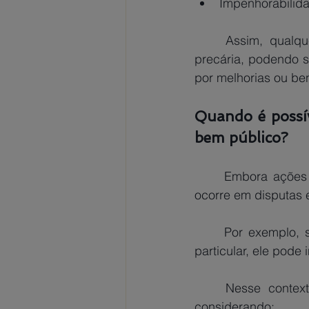
Impenhorabilida
	Assim, qualquer ocupação de um bem público por um particular é considerada 
precária, podendo s
por melhorias ou benf
Quando é possív
bem público?
Embora ações 
ocorre em disputas 
	Por exemplo, se um indivíduo ocupa um terreno público e sofre esbulho por outro 
particular, ele pod
	Nesse contexto, a justiça analisará qual das partes tem a posse mais legítima, 
considerando: