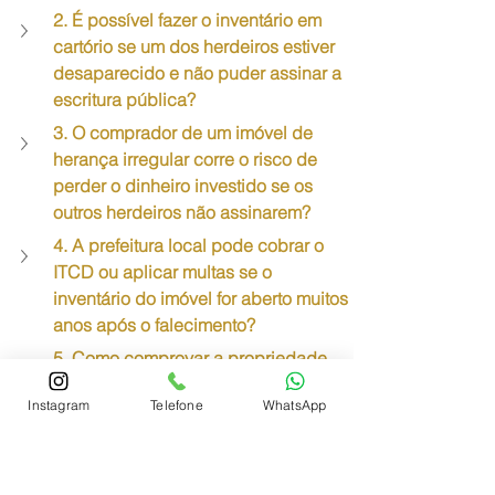
2. É possível fazer o inventário em 
cartório se um dos herdeiros estiver 
desaparecido e não puder assinar a 
escritura pública?
3. O comprador de um imóvel de 
herança irregular corre o risco de 
perder o dinheiro investido se os 
outros herdeiros não assinarem?
4. A prefeitura local pode cobrar o 
ITCD ou aplicar multas se o 
inventário do imóvel for aberto muitos 
anos após o falecimento?
5. Como comprovar a propriedade 
de um imóvel de herança se o 
Instagram
Telefone
WhatsApp
falecido possuía apenas um contrato 
de gaveta escrito à mão?
6. Quanto tempo demora em média a 