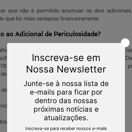
ar que não é permitido acumular os dois adicionais.
e que for mais vantajoso financeiramente.
o ao Adicional de Periculosidade?
lhadores estão expostos aos mesmos riscos, por isso
pecíficos para o reconhecimento da periculosidade. D
978 do Ministério do Trabalho, algumas categorias pro
e de enquadramento nessa condição.
 destacar:
écnicos em energia elétrica;
dos;