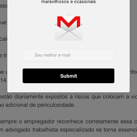
ostos de combustíveis;
que atuam com explosivos;
aldeira e tanques de gás;
ue trabalham em plataformas de petróleo;
ue utilizam a moto como ferramenta de trabalho, confo
014.
 estão diariamente expostos a riscos que colocam a vid
 ao adicional de periculosidade.
empre o empregador reconhece corretamente essa con
 advogado trabalhista especializado se torna essencial