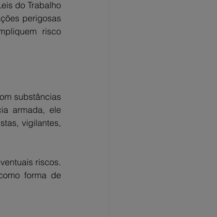
eis do Trabalho 
ções perigosas 
pliquem risco 
com substâncias 
cia armada, ele 
as, vigilantes, 
entuais riscos. 
 como forma de 