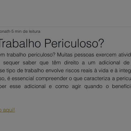
ÁREAS DE ATUAÇÃO
VAMOS CONVERSAR?
TRABALHE
Ponath
5 min de leitura
Trabalho Periculoso?
 em trabalho periculoso? Muitas pessoas exercem ativid
 sequer saber que têm direito a um adicional de p
se tipo de trabalho envolve riscos reais à vida e à integ
sso, é essencial compreender o que caracteriza a peric
eber esse adicional e como agir quando o benefíc
o aqui!