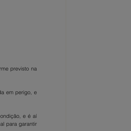
rme previsto na 
a em perigo, e 
dição, e é aí 
 para garantir 