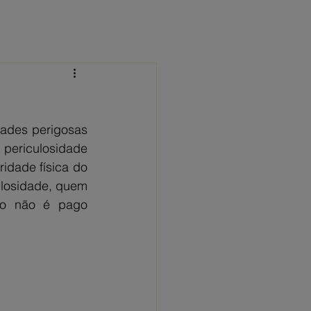
 CONOSCO
NOTÍCIAS
FAQ
ades perigosas 
ericulosidade 
ridade física do 
ulosidade, quem 
io não é pago 