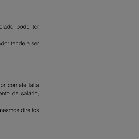
lado pode ter 
dor tende a ser 
r comete falta 
to de salário, 
mesmos direitos 