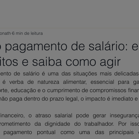
ÁREAS DE ATUAÇÃO
VAMOS CONVERSAR?
TRABALHE
Ponath
6 min de leitura
o pagamento de salário: 
itos e saiba como agir
nto de salário é uma das situações mais delicadas 
o é verba de natureza alimentar, essencial para gar
orte, educação e o cumprimento de compromissos financ
o paga dentro do prazo legal, o impacto é imediato e
nanceiro, o atraso salarial pode gerar insegurança,
ometimento da dignidade do trabalhador. Por isso,
 o pagamento pontual como uma das principais o