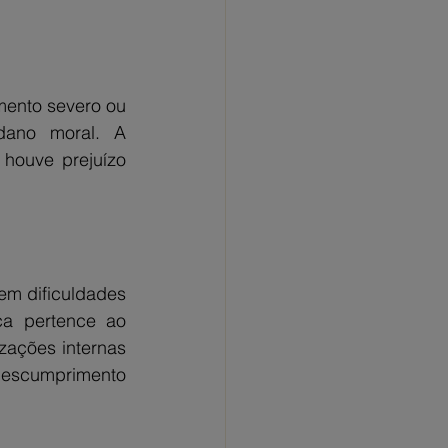
ento severo ou 
dano moral. A 
houve prejuízo 
m dificuldades 
ca pertence ao 
ações internas 
escumprimento 