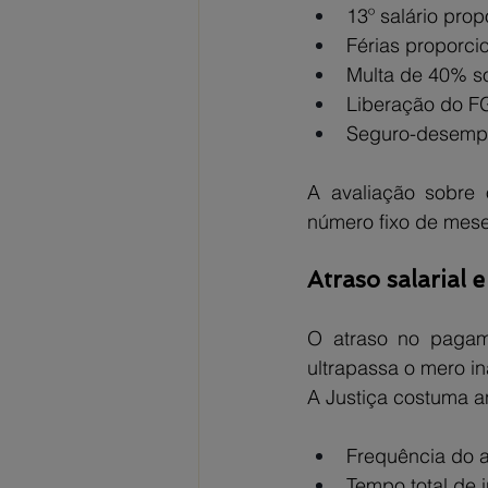
13º salário prop
Férias proporci
Multa de 40% s
Liberação do F
Seguro-desemp
A avaliação sobre o
número fixo de meses
Atraso salarial 
O atraso no pagam
ultrapassa o mero in
A Justiça costuma an
Frequência do a
Tempo total de 