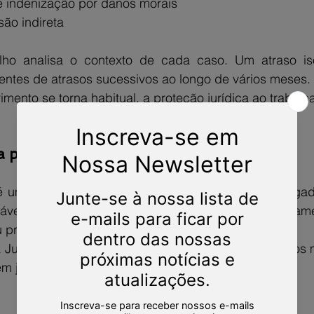
e indenização por danos morais
são indireta
lho analisa o contexto de cada caso. Um atraso iso
entes de atrasos sucessivos ao longo de vários meses.
nto se torna habitual, a proteção jurídica ao trabalha
ta por atraso no pagamento de salário
 é uma medida judicial que ocorre quando o empregado
iável a continuidade do contrato. O atraso no pagamen
 prolongado, pode caracterizar essa falta grave.
Justiça, a rescisão indireta garante ao trabalhador os 
 justa causa, incluindo: