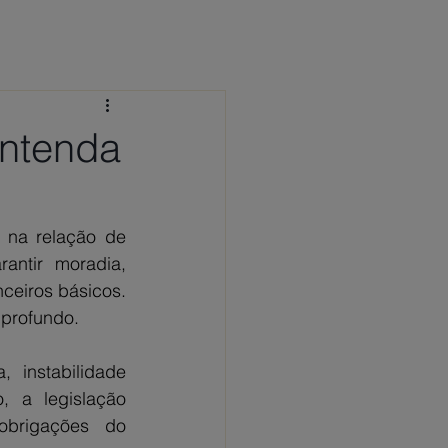
 CONOSCO
NOTÍCIAS
FAQ
entenda
na relação de 
antir moradia, 
eiros básicos. 
 profundo.
 instabilidade 
 a legislação 
brigações do 