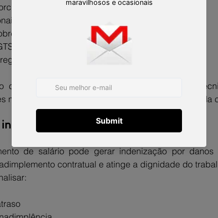
orcional
onais acrescidas de 1/3
obre o FGTS
GTS
rego
 cabimento da rescisão indireta exige análise técni
 na lei; o que importa é a gravidade e a repetição da 
e indenização por danos morais
ento de salário pode gerar indenização por danos 
adimplemento contratual e atinge a dignidade do trabal
alisar:
traso
inadimplência