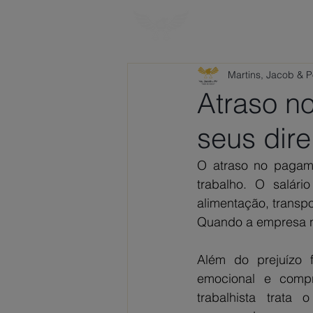
HOME
SOBRE
Martins, Jacob & 
Atraso n
seus dire
O atraso no pagame
trabalho. O salári
alimentação, transp
Quando a empresa nã
Além do prejuízo fi
emocional e compr
trabalhista trata