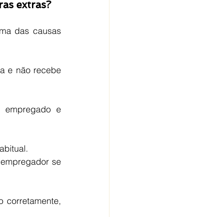
ras extras?
uma das causas 
a e não recebe 
e empregado e 
bitual.
 empregador se 
 corretamente, 