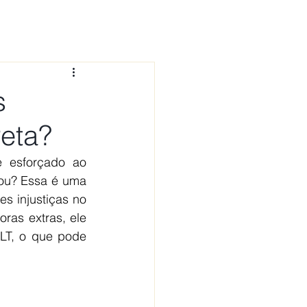
 CONOSCO
NOTÍCIAS
FAQ
s
reta?
 esforçado ao 
ou? Essa é uma 
 injustiças no 
as extras, ele 
LT, o que pode 