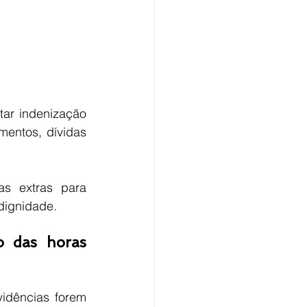
ar indenização 
entos, dívidas 
s extras para 
dignidade.
 das horas 
idências forem 