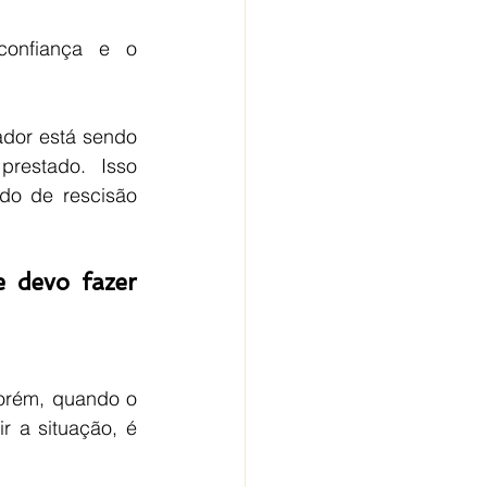
onfiança e o 
ador está sendo 
restado. Isso 
do de rescisão 
 devo fazer 
orém, quando o 
 a situação, é 