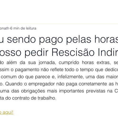
ÁREAS DE ATUAÇÃO
VAMOS CONVERSAR?
TRABALHE
Ponath
6 min de leitura
u sendo pago pelas hora
Posso pedir Rescisão Indi
do além da sua jornada, cumprido horas extras, se
sim o pagamento não reflete todo o tempo que dedic
 comum do que parece e, infelizmente, uma das maiores
o. Quando o empregador não paga corretamente as hor
uma das obrigações mais importantes previstas na C
eta do contrato de trabalho.
o aqui!