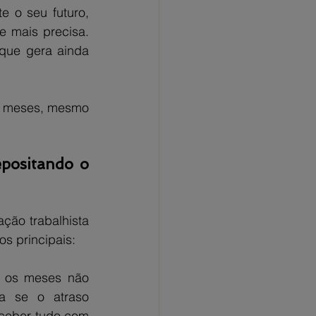
 o seu futuro, 
mais precisa. 
que gera ainda 
s meses, mesmo 
positando o 
ão trabalhista 
os principais:
 os meses não 
a se o atraso 
ceber tudo com 