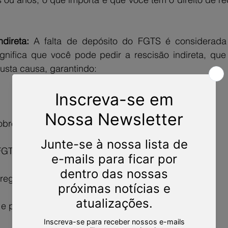
ndireta: 
A falta de depósito do FGTS é considerada 
gnifica que você pode pedir a rescisão indireta, que
sta causa, garantindo:
obre o FGTS
 FGTS
rego
 e proporcionais + 1/3