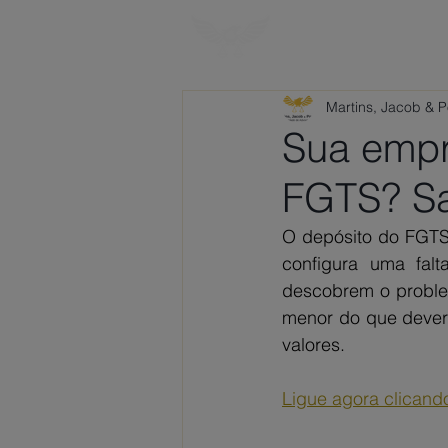
HOME
SOBRE
Martins, Jacob & 
Sua empr
FGTS? Sa
O depósito do FGTS
configura uma falta
descobrem o proble
menor do que deveria
valores. 
Ligue agora clicand