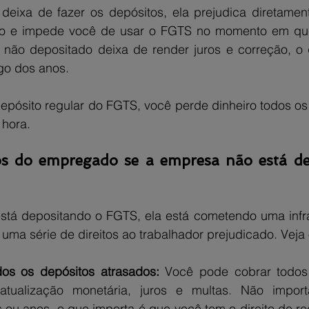
ixa de fazer os depósitos, ela prejudica diretamente
io e impede você de usar o FGTS no momento em que 
 não depositado deixa de render juros e correção, o 
ngo dos anos.
pósito regular do FGTS, você perde dinheiro todos o
 hora.
os do empregado se a empresa não está de
tá depositando o FGTS, ela está cometendo uma infraç
e uma série de direitos ao trabalhador prejudicado. Veja 
odos os depósitos atrasados: 
Você pode cobrar todos
atualização monetária, juros e multas. Não import
ou anos, o que importa é que você tem o direito de re