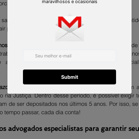
orcional
 sair da empresa com todos os seus direitos garanti
air por causa do erro da empresa.
os morais (em casos específicos): 
Quando a falta de 
trabalhador, é possível pedir indenização por dano
 automática, mas pode ser conquistada judicial
.
azos:
 após o fim do contrato de trabalho, você tem a
 na Justiça. Dentro desse período, é possível exigir t
m de ser depositados nos últimos 5 anos. Por isso, se 
o tempo passar, cada dia conta!
 advogados especialistas para garantir seus