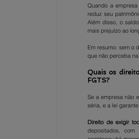
Quando a empresa de
reduz seu patrimôn
Além disso, o saldo
mais prejuízo ao lo
Em resumo: sem o de
que não perceba na
Quais os direit
FGTS?
Se a empresa não es
séria, e a lei garant
Direito de exigir t
depositados, com 
aconteceu há meses 