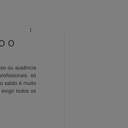
 CONOSCO
NOTÍCIAS
FAQ
o o
so ou ausência 
ofissionais só 
 saldo é muito 
exigir todos os 